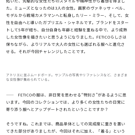
拓いた、先駆的な女性たちのスタイルや精神性から着想を得まし
た。ミューズとなったのは3人の女性。画家のヴァネッサ・ベル、
モデルから戦場カメラマンへと転身したリー・ミラー、そして、女
性を自由へと導いたガブリエル・シャネルです。ブランドをスター
トして5年が経ち、自分自身も年齢と経験を重ねる中で、より成熟
した女性像を描きたいと思うようになりました。FETICOらしさは
保ちながら、よりリアルで大人の女性にも選ばれる服へと進化さ
せる。それが今回チャレンジしたことです。
アトリエに並ぶムードボード。サンプルの写真やリファレンスなど、さまざま
な女性像が集められている。
—— FETICOの服は、非日常を思わせる“特別さ”があるように思
います。今回のコレクションでは、より多くの女性たちの日常に
寄り添う服へとアップデートされたということですか？
そうですね。これまでは、商品単体としての完成度に重きを置い
てきた部分がありましたが、今回はそれに加え、「着る」という