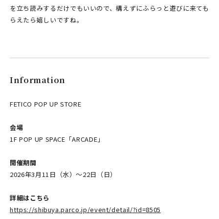
を立ち読みするだけでもいいので、構えずにふらっと遊びに来ても
らえたら嬉しいですね。
Information
FETICO POP UP STORE
会場
1F POP UP SPACE「ARCADE」
開催期間
2026年3月11日（水）〜22日（日）
詳細はこちら
https://shibuya.parco.jp/event/detail/?id=8505