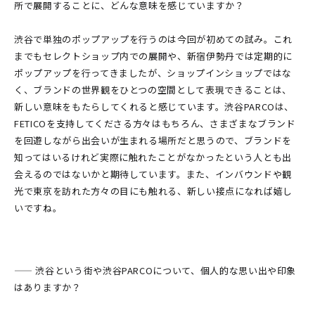
所で展開することに、どんな意味を感じていますか？
渋谷で単独のポップアップを行うのは今回が初めての試み。これ
までもセレクトショップ内での展開や、新宿伊勢丹では定期的に
ポップアップを行ってきましたが、ショップインショップではな
く、ブランドの世界観をひとつの空間として表現できることは、
新しい意味をもたらしてくれると感じています。渋谷PARCOは、
FETICOを支持してくださる方々はもちろん、さまざまなブランド
を回遊しながら出会いが生まれる場所だと思うので、ブランドを
知ってはいるけれど実際に触れたことがなかったという人とも出
会えるのではないかと期待しています。また、インバウンドや観
光で東京を訪れた方々の目にも触れる、新しい接点になれば嬉し
いですね。
—— 渋谷という街や渋谷PARCOについて、個人的な思い出や印象
はありますか？