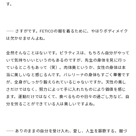
す。
—— さすがです。FETICOの服を着るために、やはりボディメイク
は欠かせませんよね。
全然そんなことはないです。ピラティスは、もちろん自分がやって
いて気持ちいいというのもあるのですが、先生の身体を見に行っ
ているところもあって（笑）。肉体美というか、女性の身体は本
当に美しいなと感じるんです。バレリーナの身体もすごく華奢です
が、全身がしっかり鍛えられているじゃないですか。天性の美し
さだけではなく、努力によって手に入れたものにより価値を感じ
ます。運動だけではなくて、食べるものや日々の過ごし方など、自
分を労ることができている人は美しいですよね。
—— ありのままの自分を受け入れ、愛し、人生を謳歌する。服づ