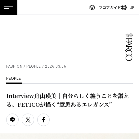
フロアガイド
JP
ホーム
特集
ニュース
イベント
アクセス
ENGLISH
繁体字
フロアガイド
簡体字
レストラン・カフェ
한국어
施設案内・アクセス
ภาษาไทย
FASHION / PEOPLE
2026.03.06
イベント・ポップアップ
PEOPLE
日本語
ニュース
Interview舟山瑛美｜自分らしく纏うことを讃え
特集
る。FETICOが描く“意思あるエレガンス”
TAX FREE
DELIVERY SERVICES