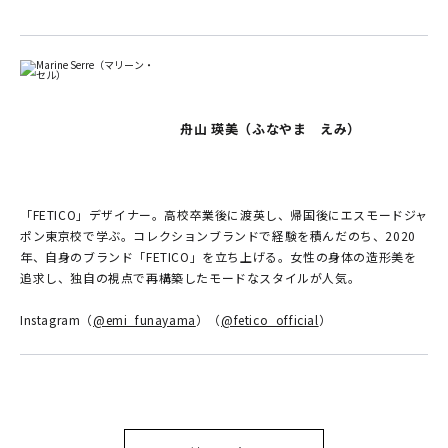
舟山 瑛美（ふなやま えみ）
「FETICO」デザイナー。高校卒業後に渡英し、帰国後にエスモードジャ
ポン東京校で学ぶ。コレクションブランドで経験を積んだのち、2020
年、自身のブランド「FETICO」を立ち上げる。女性の身体の造形美を
追求し、独自の視点で再構築したモードなスタイルが人気。
Instagram（
@emi_funayama
）（
@fetico_official
）