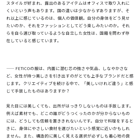
スタイルが好まれ、露出のあるアイテムはオフィスで取り入れに
くいという声もあります。国の違いは少なからずありますが、そ
れ以上に感じているのは、個人の価値観。自分の身体をどう見せ
たいのか、それをファッションとしてどう楽しみたいのか。それ
らを自ら選び取っているような自立した女性は、国籍を問わず存
在していると感じています。
—— FETICOの服は、内面に潜む芯の強さや気品、しなやかさな
ど、女性が持つ美しさを引き出すのがとても上手なブランドだと感
じます。クリエイティブを続ける中で、「美しいけれど違う」と感
じて手放したものはありますか？
見た目には美しくても、出所がはっきりしないものは手放します。
例えば素材でも、どこの誰がどうつくったのかが分からないもの
には、どうしても信頼を置ききれないんです。自分で料理をすると
きに、身体にやさしい食材を選びたいという感覚に近いかもしれ
ません。また、構造的に美しく見える選択が必ずしも着心地の良