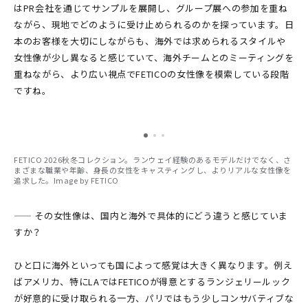
はPR会社を通じてサンプルを展開し、グループ展への参加を重ね
ながら、現地でどのように受け止められるのかを探っています。日
本のお客様を大切にしながらも、海外では求められるスタイルや
女性像が少し異なると感じていて、海外チームとのミーティングを
重ねながら、より広い視点でFETICOの女性像を模索している段階
ですね。
FETICO 2026秋冬コレクション。ランウェイ経験のあるモデルだけでなく、さ
まざまな職業や年齢、身長の女性をキャスティングし、よりリアルな女性像を
追求した。Image by FETICO
—— その女性像は、国内と海外で具体的にどう違うと感じていま
すか？
ひと口に海外といっても国によって感覚は大きく異なります。例え
ばアメリカ、特にLAではFETICOが得意とするランジェリールック
が好意的に受け取られる一方、パリではもう少しコンサバティブな