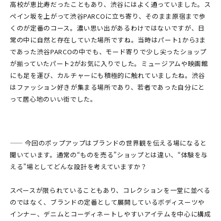
高校が恵比寿だったこともあり、渋谷にはよく通っていました。ス
ペイン坂を上がって渋谷PARCOに立ち寄り、そのまま原宿まで歩
くのが定番のコース。濃い思い出があるわけではないですが、日
常の中に自然と存在していた場所ですね。当時はパート1から3ま
であった渋谷PARCOの中でも、モード寄りで少し尖ったショップ
が揃っていたパート2がお気に入りでした。ミュージアムや映画館
にも足を運び、カルチャーにも積極的に触れていましたね。渋谷
はファッション好きが集まる場所であり、若者であった自分にと
って居心地のいい街でした。
—— 今回のポップアップはブランドの世界観を伝える場になると
聞いています。通常の“ものを売る”ショップとは違い、“体験を与
える”場としてどんな設計を考えていますか？
スペースが限られていることもあり、コレクションを一堂に並べる
のではなく、ブランドの定番として展開しているボディスーツや
インナー、デニムとコーディネートしやすいアイテムを中心に構成