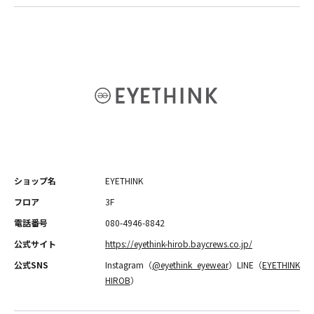
ショップ名
EYETHINK
フロア
3F
電話番号
080-4946-8842
公式サイト
https://eyethink-hirob.baycrews.co.jp/
公式SNS
Instagram（
@eyethink_eyewear
）LINE（
EYETHINK
HIROB
）