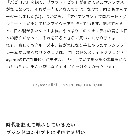
『バビロン』を観て、ブラッド・ピットが掛けていたサングラス
が気になって。それが一点モノなんですよ。なので、同じものをオ
ーダーしました(笑)。ほかにも、『アイアンマン』でロバート・ダ
ウニー・Jrが掛けていたアイウェアも持っています。調べてみる
と、日本製が多いんですよね。やっぱりこのクオリティの高さは日
本の誇りだなって。それを知るとさらに買いたくなりますよ
ね」。奇しくもクルーズ中、彼が気になり手に取ったオレンジフ
レームが印象的なサングラスは、注目のドメスティックブランド
ayameのEYETHINK別注モデル。「付けていてまったく違和感がな
いというか。重さも感じなくてすごく掛けやすかったです」
＜ayame＞別注 RCN SUN LBR/F EX ¥38,500
時代を超えて継承していきたい
ブランドコンセプトに呼応する想い