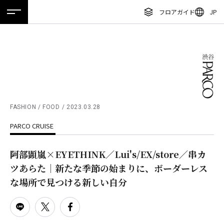
フロアガイド
JP
ホーム
特集
ニュース
イベント
アクセス
ENGLISH
繁体字
フロアガイド
簡体字
レストラン・カフェ
한국어
施設案内・アクセス
ภาษาไทย
FASHION / FOOD
2023.03.28
イベント・ポップアップ
PARCO CRUISE
日本語
ニュース
阿部顕嵐×EYETHINK／Lui's/EX/store／串カ
特集
ツあらた｜新たな季節の始まりに、ボーダーレス
TAX FREE
な場所で見つける新しい自分
DELIVERY SERVICES