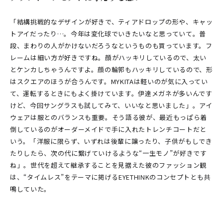
「結構挑戦的なデザインが好きで、ティアドロップの形や、キャッ
トアイだったり…。今年は変化球でいきたいなと思っていて。普
段、まわりの人がかけないだろうなというものも買っています。フ
レームは細い方が好きですね。顔がハッキリしているので、太い
とケンカしちゃうんですよ。顔の輪郭もハッキリしているので、形
はスクエアのほうが合うんです。MYKITAは軽いのが気に入ってい
て、運転するときにもよく掛けています。伊達メガネが多いんです
けど、今回サングラスも試してみて、いいなと思いました」。アイ
ウェアは服とのバランスも重要。そう語る彼が、最近もっぱら着
倒しているのがオーダーメイドで手に入れたトレンチコートだと
いう。「洋服に限らず、いずれは後輩に譲ったり、子供がもしでき
たりしたら、次の代に繋げていけるような“一生モノ”が好きです
ね」。世代を超えて継承することを見据えた彼のファッション観
は、“タイムレス”をテーマに掲げるEYETHINKのコンセプトとも共
鳴していた。