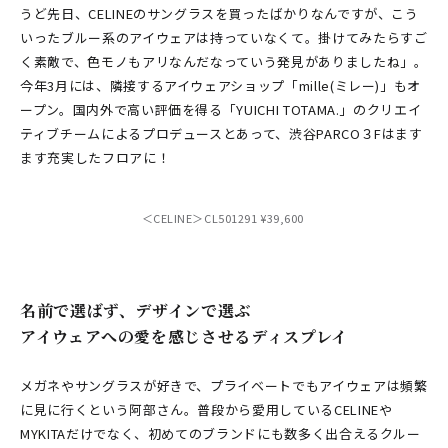
うど先日、CELINEのサングラスを買ったばかりなんですが、こう
いったブルー系のアイウェアは持っていなくて。掛けてみたらすご
く素敵で、色モノもアリなんだなっていう発見がありましたね」。
今年3月には、隣接するアイウェアショップ「mille(ミレー)」もオ
ープン。国内外で高い評価を得る「YUICHI TOTAMA.」のクリエイ
ティブチームによるプロデュースとあって、渋谷PARCO３Fはます
ます充実したフロアに！
＜CELINE＞CL501291 ¥39,600
名前で選ばず、デザインで選ぶ
アイウェアへの愛を感じさせるディスプレイ
メガネやサングラスが好きで、プライベートでもアイウェアは頻繁
に見に行くという阿部さん。普段から愛用しているCELINEや
MYKITAだけでなく、初めてのブランドにも数多く出合えるクルー