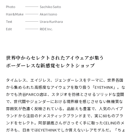
Photo
Sachiko Saito
Hair&Make
Akari Isono
Text
Urara Kurihara
Edit
RIDE Inc.
世界中からセレクトされたアイウェアが集う
ボーダーレスな新感覚セレクトショップ
タイムレス、エイジレス、ジェンダーレスをテーマに、世界各国
から集められた高感度なアイウェアを取り扱う「EYETHINK」。な
かでも渋谷PARCO店は、スタジオを彷彿とさせるソリッドな空間
で、世代間やジェンダーにおける境界線を感じさせない無機質な
雰囲気が色濃く反映されている。品揃えも豊富で、人気のハイブ
ランドから注目のドメスティックブランドまで、実に60ものブラ
ンドをセレクト。阿部顕嵐さんがさっそく手に取ったCELINEのメ
ガネも、日本ではEYETHINKでしか買えないレアモデルだ。「ちょ