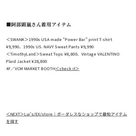
■阿部顕嵐さん着用アイテム
＜SWANK＞1990s USA made “Power Bar” print T-shirt
¥9,990、1990s US. NAVY Sweat Pants ¥9,990
＜TimothyLand＞Sweat Tops ¥8,800、Vintage VALENTINO
Plaid Jacket ¥28,800
4F／VCM MARKET BOOTH
＜check it＞
＜NEXT＞Lui's/EX/store｜ボーダレスなショップで最旬アイテム
を探す