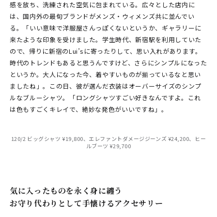
感を放ち、洗練された空気に包まれている。広々とした店内に
は、国内外の最旬ブランドがメンズ・ウィメンズ共に並んでい
る。「いい意味で洋服屋さんっぽくないというか、ギャラリーに
来たような印象を受けました。学生時代、新宿駅を利用していた
ので、帰りに新宿のLui’sに寄ったりして、思い入れがあります。
時代のトレンドもあると思うんですけど、さらにシンプルになった
というか。大人になった今、着やすいものが揃っているなと思い
ましたね」。この日、彼が選んだ衣装はオーバーサイズのシンプ
ルなブルーシャツ。「ロングシャツすごい好きなんですよ。これ
は色もすごくキレイで、絶妙な発色がいいですね」。
120/2 ビッグシャツ ¥19,800、エレファントダメージジーンズ ¥24,200、ヒー
ルブーツ ¥29,700
気に入ったものを永く身に纏う
お守り代わりとして手懐けるアクセサリー