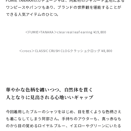
FUMIE TANAKAのカチューシャは、同素材のジャカード生地による
ワンピースやパンツもあり、ブランドの世界観を堪能することが
できる人気アイテムのひとつ。
＜FUMIE=TANAKA＞clear real leaf earring ¥19,800
＜crocs＞CLASSIC CRUSH CLOGクラッシュクロッグ ¥8,800
華やかな色柄を纏いつつ、自然体を貫く
人となりに見出される心地いいギャップ
今回着用したブルーのシャツをはじめ、目を惹くような色柄さえ
も着こなしてしまう阿部さん。手持ちのアウターも、真っ赤なも
のから目の覚めるロイヤルブルー、イエローやグリーンにいたる