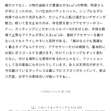
服だけでなく、小物の品揃えが豊富なのもLui’sの特徴。阿部さん
が手にとったのは、ツバ広めのバケットハット。シンプルながら
肉厚でほんのり光沢もあり、カジュアルに転び過ぎないデザインが
魅力。続いて足を止めたのは、存在感を放つアクセサリーのコー
ナー。カッティングにこだわったシルバー925をはじめ、手頃な価
格で上質なアイテムが手に入るLui’sは、普段アクセサリーを着け
ない人でもトライしやすいと定評がある。「服はなんでも満遍な
く着るタイプなんですけど、アクセサリーだけは頑固で。基本的に
は肌に合うゴールドを選びます。付けているリングもずっと変わ
らない。付ける場所にも意味があるわけじゃなく、ファッション
として左の薬指にも付けたりしています。あとは天然石が好きで、
今日着けているネックレスは裏にラピスラズリが入っていて、表は
八芒星。お守りの意味合いが強いですね」。
＜CPH＞ハット ¥7,700
（上）＜Ah＞ウォッチバングル ¥16,500