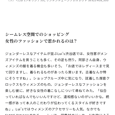
（下）＜Lui's＞オリジナルビザンチンチェーンブレスレット SV925 ¥38,500
シームレス空間でのショッピング
女性のファッションで惹かれるのは？
ジェンダーレスなアイテムが並ぶLui’s渋谷店では、女性客がメン
ズアイテムを買うことも多く、その逆も然り。阿部さん自身、ウ
ィメンズの服を着る機会も多いそう。「お店ではレディースまで見
て回りますし、着られるものがあったら買います。古着なんか特
にそうですね」。ショップクルーズ中に気になり、試着した厚底ク
ロックスもウィメンズのもの。ジェンダーレスなファッションを
楽しむ彼に、好きな女性の着こなしについて尋ねてみた。「似合
っていればなんでもいいんですけど、違和感ないのがいいかな。統
一感があって本人のこだわりが伝わってくるスタイルが好きです
ね」。Lui’sではウィメンズのアクセサリーも人気。なかでも