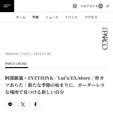
フロアガイド
JP
ENGLISH
ホーム
特集
ニュース
イベント
アクセス
繁体字
フロアガイド
簡体字
レストラン・カフェ
한국어
施設案内・アクセス
ภาษาไทย
FASHION / FOOD
2023.03.28
イベント・ポップアップ
PARCO CRUISE
日本語
ニュース
阿部顕嵐×EYETHINK／Lui's/EX/store／串カ
特集
ツあらた｜新たな季節の始まりに、ボーダーレス
TAX FREE
な場所で見つける新しい自分
DELIVERY SERVICES