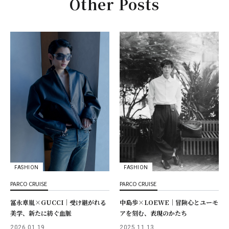
Other Posts
FASHION
FASHION
PARCO CRUISE
PARCO CRUISE
冨永章胤×GUCCI｜受け継がれる
中島歩×LOEWE｜冒険心とユーモ
美学、新たに紡ぐ血脈
アを刻む、表現のかたち
2026.01.19
2025.11.13