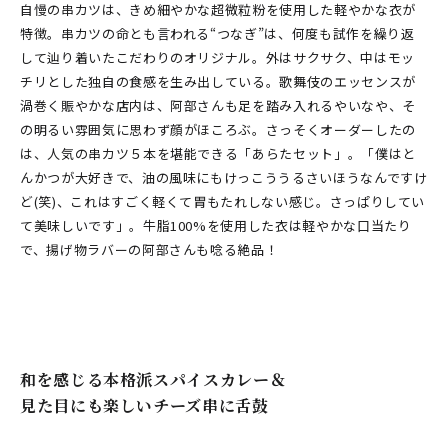
自慢の串カツは、きめ細やかな超微粒粉を使用した軽やかな衣が
特徴。串カツの命とも言われる“つなぎ”は、何度も試作を繰り返
して辿り着いたこだわりのオリジナル。外はサクサク、中はモッ
チリとした独自の食感を生み出している。歌舞伎のエッセンスが
渦巻く賑やかな店内は、阿部さんも足を踏み入れるやいなや、そ
の明るい雰囲気に思わず顔がほころぶ。さっそくオーダーしたの
は、人気の串カツ５本を堪能できる「あらたセット」。「僕はと
んかつが大好きで、油の風味にもけっこううるさいほうなんですけ
ど(笑)、これはすごく軽くて胃もたれしない感じ。さっぱりしてい
て美味しいです」。牛脂100%を使用した衣は軽やかな口当たり
で、揚げ物ラバーの阿部さんも唸る絶品！
和を感じる本格派スパイスカレー＆
見た目にも楽しいチーズ串に舌鼓