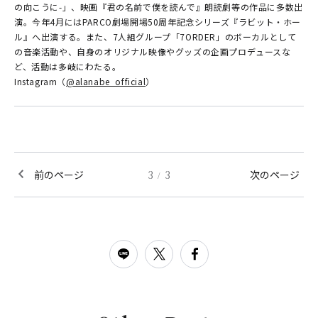
の向こうに-」、映画『君の名前で僕を読んで』朗読劇等の作品に多数出
演。今年4月にはPARCO劇場開場50周年記念シリーズ『ラビット・ホー
ル』へ出演する。また、7人組グループ「7ORDER」のボーカルとして
の音楽活動や、自身のオリジナル映像やグッズの企画プロデュースな
ど、活動は多岐にわたる。
Instagram（
@alanabe_official
）
前のページ
3
3
次のページ
/