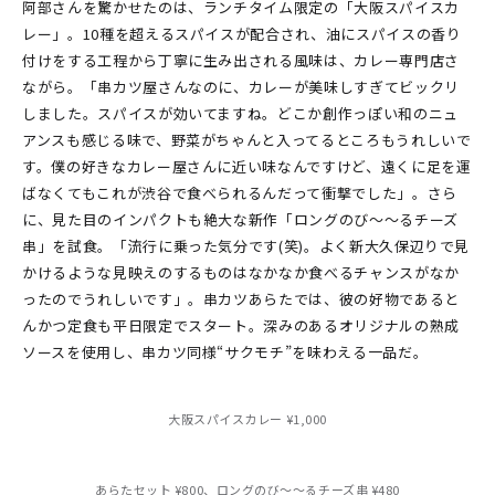
阿部さんを驚かせたのは、ランチタイム限定の「大阪スパイスカ
レー」。10種を超えるスパイスが配合され、油にスパイスの香り
付けをする工程から丁寧に生み出される風味は、カレー専門店さ
ながら。「串カツ屋さんなのに、カレーが美味しすぎてビックリ
しました。スパイスが効いてますね。どこか創作っぽい和のニュ
アンスも感じる味で、野菜がちゃんと入ってるところもうれしいで
す。僕の好きなカレー屋さんに近い味なんですけど、遠くに足を運
ばなくてもこれが渋谷で食べられるんだって衝撃でした」。さら
に、見た目のインパクトも絶大な新作「ロングのび〜〜るチーズ
串」を試食。「流行に乗った気分です(笑)。よく新大久保辺りで見
かけるような見映えのするものはなかなか食べるチャンスがなか
ったのでうれしいです」。串カツあらたでは、彼の好物であると
んかつ定食も平日限定でスタート。深みのあるオリジナルの熟成
ソースを使用し、串カツ同様“サクモチ”を味わえる一品だ。
大阪スパイスカレー ¥1,000
あらたセット ¥800、ロングのび〜〜るチーズ串 ¥480