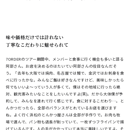
味や価格だけでは計れない
丁寧なこだわりに魅せられて
7ORDERのツアー期間中、メンバーと食事に行く機会も多いと語る
阿部さん。お店を決めるのはたいてい阿部さんの役目なんだそ
う。「去年も大阪では焼肉、名古屋では鰻で、金沢ではお刺身を食
べに行ったかな。みんなご飯は好きなんですけど、美味しかったら
何でもいいよ〜っていう人が多くて。僕はその地域に行ったら絶
対、観光客みたいなことをしたいんですよ(笑)。だから大体僕が予
約して、みんなを連れて行く感じです。食に対するこだわり…。と
んかつだったら、全部のバランスがとれているお店を選びます
ね。よく行く浜松のとんかつ屋さんは全部が手作りで。お肉も牧
場で選んで、パン粉も店長が削っていて、一枚ずつフライパンで揚
げているんです。人の手がかかっていて本当に美味しいですよ。そ