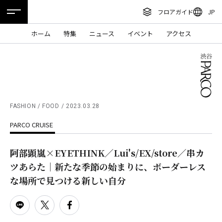
フロアガイド
JP
ENGLISH
ホーム
特集
ニュース
イベント
アクセス
繁体字
フロアガイド
簡体字
レストラン・カフェ
한국어
施設案内・アクセス
ภาษาไทย
FASHION / FOOD
2023.03.28
イベント・ポップアップ
PARCO CRUISE
日本語
ニュース
阿部顕嵐×EYETHINK／Lui's/EX/store／串カ
特集
ツあらた｜新たな季節の始まりに、ボーダーレス
TAX FREE
な場所で見つける新しい自分
DELIVERY SERVICES