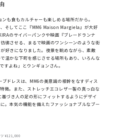
由
ションも食もカルチャーも楽しめる場所だから。
してここ『MM6 Maison Margiela』が大好
KIRAのサイバーパンクや映画『ブレードランナ
を彷彿させる、まるで映画のワンシーンのような街
のが好きになりました。夜景を眺めながら、素敵
朴で温かな下町を感じさせる場所もあり、いろんな
街ですよね」とウンギョンさん。
ーブドレスは、MM6の美意識の根幹をなすディス
が特徴。また、ストレッチエコレザー製の真っ白な
に基づき人の足の形にフィットするようにデザイ
計に。本気の機能を備えたファッショナブルなブー
 ¥121,000