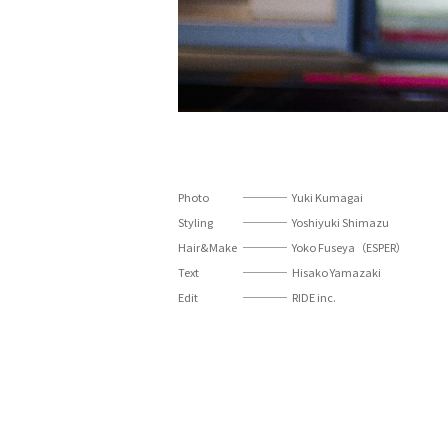
Photo
Yuki Kumagai
Styling
Yoshiyuki Shimazu
Hair&Make
Yoko Fuseya（ESPER）
Text
Hisako Yamazaki
Edit
RIDE inc.