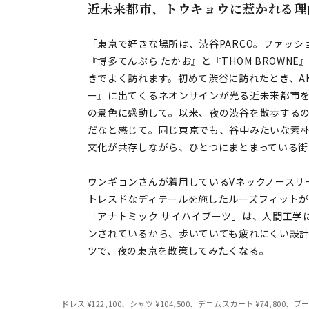
近未来都市、トウキョウに惹かれる理
「東京で好きな場所は、渋谷PARCO。ファッ
『博多てんぷら たかお』と『THOM BROWNE』、そ
きでよく訪れます。初めて渋谷に訪れたとき、A
ー』に出てくるネオンサインが光る近未来都市
の景色に感動して。以来、夜の渋谷を散歩する
だなと感じて。同じ東京でも、谷中みたいな素
文化が共存しながら、ひとつにまとまっている
ウンギョンさんが着用しているVネックノースリ
トレスドなディテールを施したルーズフィット
「アナトミック サイハイブーツ」は、人間工学
ンされているから、歩いていても疲れにくい設
ツで、夜の東京を散策してみたくなる。
ドレス ¥122,100、シャツ ¥104,500、デニムスカート ¥74,800、ブーツ