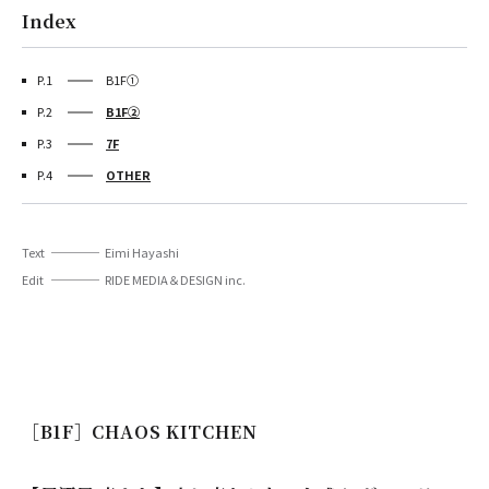
Index
P.1
B1F①
P.2
B1F②
P.3
7F
P.4
OTHER
Text
Eimi Hayashi
Edit
RIDE MEDIA＆DESIGN inc.
［B1F］CHAOS KITCHEN