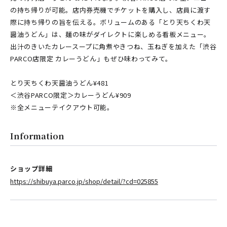
の持ち帰りが可能。店内券売機でチケットを購入し、店員に渡す
際に持ち帰りの旨を伝える。ボリュームのある「とり天ちくわ天
醤油うどん」は、麺の味がダイレクトに楽しめる看板メニュー。
出汁のきいたカレースープに角煮やきつね、玉ねぎを加えた「渋谷
PARCO店限定 カレーうどん」もぜひ味わってみて。
とり天ちくわ天醤油うどん¥481
＜渋谷PARCO限定＞カレーうどん¥909
※全メニューテイクアウト可能。
Information
ショップ詳細
https://shibuya.parco.jp/shop/detail/?cd=025855