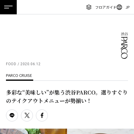
フロアガイド
JP
ホーム
特集
ニュース
イベント
アクセス
ENGLISH
繁体字
フロアガイド
簡体字
レストラン・カフェ
한국어
施設案内・アクセス
ภาษาไทย
FOOD
2020.06.12
イベント・ポップアップ
PARCO CRUISE
日本語
ニュース
多彩な“美味しい”が集う渋谷PARCO。選りすぐり
特集
のテイクアウトメニューが勢揃い！
TAX FREE
DELIVERY SERVICES