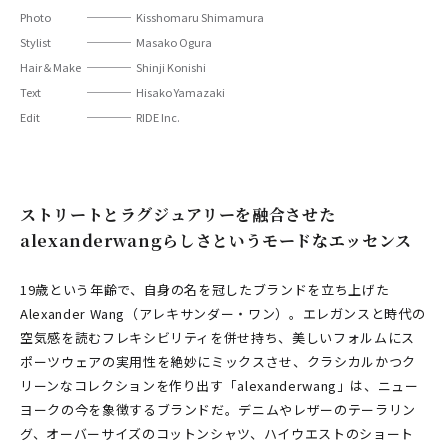
Photo
Kisshomaru Shimamura
Stylist
Masako Ogura
Hair＆Make
Shinji Konishi
Text
Hisako Yamazaki
Edit
RIDE Inc.
ストリートとラグジュアリーを融合させた
alexanderwangらしさというモードなエッセンス
19歳という年齢で、自身の名を冠したブランドを立ち上げた
Alexander Wang（アレキサンダー・ワン）。エレガンスと時代の
空気感を読むフレキシビリティを併せ持ち、美しいフォルムにス
ポーツウェアの実用性を絶妙にミックスさせ、クラシカルかつク
リーンなコレクションを作り出す「alexanderwang」は、ニュー
ヨークの今を象徴するブランドだ。デニムやレザーのテーラリン
グ、オーバーサイズのコットンシャツ、ハイウエストのショート