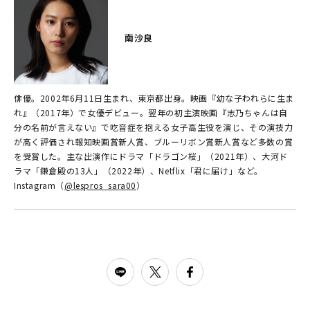
南沙良
俳優。2002年6月11日生まれ、東京都出身。映画『幼な子われらに生ま
れ』（2017年）で女優デビュー。翌年の初主演映画『志乃ちゃんは自
分の名前が言えない』で吃音症を抱える女子高生役を演じ、その演技力
が高く評価され報知映画賞新人賞、ブルーリボン賞新人賞など多数の賞
を受賞した。主な出演作にドラマ「ドラゴン桜」（2021年）、大河ド
ラマ「鎌倉殿の13人」（2022年）、Netflix「君に届け」など。
Instagram（
@lespros_sara00
）