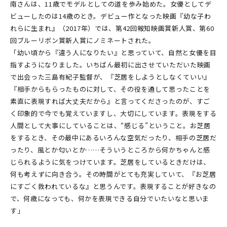
南さんは、11歳でモデルとしての道を歩み始めた。女優としてデ
ビューしたのは14歳のとき。デビュー作となった映画『幼な子わ
れらに生まれ』（2017年）では、第42回報知映画賞新人賞、第60
回ブルーリボン賞新人賞にノミネートされた。
「幼い頃から『違う人になりたい』と思っていて、自然と女優を目
指すようになりました。いちばん最初に出させていただいた映画
で出会った三島有紀子監督が、『芝居をしようとしなくていい』
『相手からもらったものに対して、その役を通して思ったことを
素直に表現すれば大丈夫だから』と言ってくださったのが、すご
く印象的で今でも覚えていますし、大切にしています。表現をする
人間として大事にしていることは、“感じる”ということ。お芝居
をするとき、その最中にあるいろんな空気だったり、相手の芝居だ
ったり、風とか匂いとか……そういうところから何かちゃんと感
じられるように気をつけています。芝居をしているときだけは、
何も考えずに向き合う。その時間がとても充実していて、『お芝居
にすごく救われているな』と思うんです。表現することが好きなの
で、何歳になっても、何かを表現できる自分でいたいなと思いま
す」