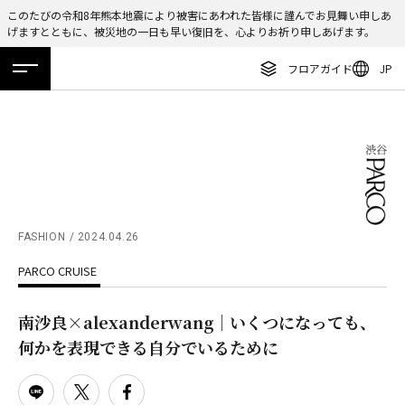
このたびの令和8年熊本地震により被害にあわれた皆様に謹んでお見舞い申しあ
げますとともに、被災地の一日も早い復旧を、心よりお祈り申しあげます。
ENGLISH
フロアガイド
JP
繁体字
ホーム
特集
ニュース
イベント
アクセス
フロアガイド
簡体字
レストラン・カフェ
한국어
施設案内・アクセス
ภาษาไทย
イベント・ポップアップ
日本語
FASHION
2024.04.26
ニュース
PARCO CRUISE
特集
TAX FREE
南沙良×alexanderwang｜いくつになっても、
何かを表現できる自分でいるために
DELIVERY SERVICES