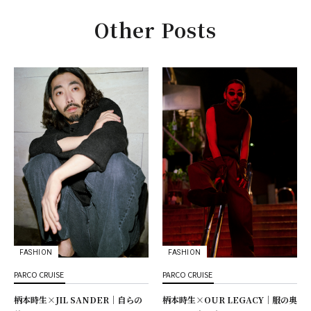
Other Posts
FASHION
FASHION
PARCO CRUISE
PARCO CRUISE
柄本時生×JIL SANDER｜自らの
柄本時生×OUR LEGACY｜服の奥