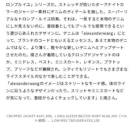
ロンプルイユ」シリーズだ。ストレッチが効いたダークナイトカ
ラーのジャージー素材にデニムのディテールを施した、スーパーリ
アルなトロンプ・ルイユ効果。それは、一見すると本物のデニム
にしか見えないのに、普段着としてもプールでも使用できるとい
う遊び心あふれたデザインに。デニムは「alexanderwang」にと
って、ブランドのコードともいえるエッセンス。あえて本物のデニ
ムではなく、より薄く、軽やかな新しいデニムへとアップデート
させたのだ。南さんが着用しているクロップドジャケットのほ
か、ミニドレス、ベスト、ミニスカート、レギンス、ブラトッ
プ、ブリーフなどが展開され、シティでもリゾートでもさまざまな
ライフスタイルのなかで楽しむことができる。
「alexanderwangのイメージはストリートなモード感。体のライ
ンに沿うようなデザインだったり、スリットやミニスカートなど
が気になって、普段からよくチェックしています」と南さん。
CROPPED JACKET ¥107,800、LONG SLEEVE BELTED SHIRT ¥146,300（ベル
ト使用）、LOW RISE TROUSER ¥155,100