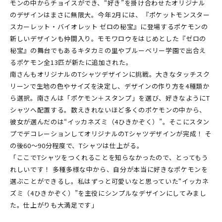
モンの中からチョイスができ、“好き”を掛け合わせたオリジナル
のデザインはまさに無限大。今年2月には、『ポケットモンスター
スカーレット・バイオレット ゼロの秘宝』に登場するポケモンの
新しいデザインも仲間入り。モモワロウをはじめとした『ゼロの
秘宝』の舞台でもあるキタカミの里やブルーベリー学園で出合え
るポケモン全13匹が新たに追加された。
南さんもオリジナルのTシャツデザインに挑戦。大きなタッチスク
リーンで生地の色やサイズを決定し、デザインの作り方を4種類か
ら選択。南さんは「ポケモン＋スタンプ」を選び、好きなようにT
シャツへ配置する。数えきれないほど多くのポケモンの中から、
彼女が選んだのは“イッカネズミ（4ひきかぞく）”。そこにスタン
プでデコレーションしてオリジナルのTシャツデザインが完成！ そ
の後60〜90分程度で、Tシャツは仕上がる。
「ここでTシャツをつくれることを知らなかったので、とってもう
れしいです！ 多種多様な中から、自分が本当に好きなポケモンを
選ぶことができるし。私はずっと可愛いなと思っていた“イッカネ
ズミ（4ひきかぞく）”を主役にシンプルなデザインにしてみまし
た。仕上がりも大満足です」