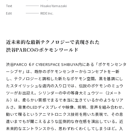
Text
Hisako Yamazaki
Edit
RIDE Inc.
近未来的な最新テクノロジーで表現された
渋谷PARCOのポケモンワールド
渋谷PARCO ６F CYBERSPACE SHIBUYA内にある「ポケモンセンタ
ーシブヤ」は、既存のポケモンセンターからコンセプトを一新
し、テクノロジーと調和した新たなポケモン空間。黒を基調にし
たスタイリッシュな店内の入り口では、伝説のポケモンのミュウ
ツーがお出迎え。シリンダーの中の等身大ミュウツー（2メート
ル）は、柔らかい質感でまるで本当に生きているかのようなリア
ルさ。背景のLEDディスプレイや映像、照明、音声を組み合わせ、
動いて喋るというアニマトロニクス技術を用いた表現で、その息
遣いまでもが聞こえるような圧倒的な存在感を演出している。近
未来的なエントランスから、思わずわくわくしてしまうほど。入