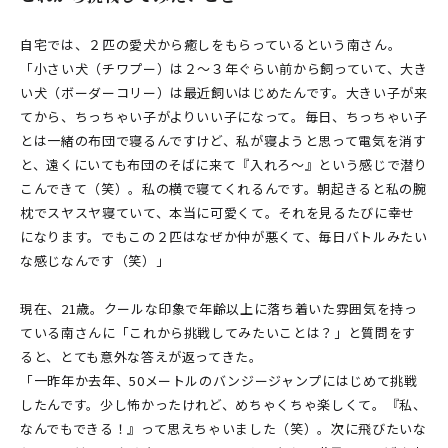
自宅では、２匹の愛犬から癒しをもらっているという南さん。
「小さい犬（チワプー）は２〜３年ぐらい前から飼っていて、大き
い犬（ボーダーコリー）は最近飼いはじめたんです。大きい子が来
てから、ちっちゃい子がよりいい子になって。毎日、ちっちゃい子
とは一緒の布団で寝るんですけど、私が寝ようと思って電気を消す
と、遠くにいても布団のそばに来て『入れろ〜』という感じで潜り
こんできて（笑）。私の横で寝てくれるんです。朝起きると私の腕
枕でスヤスヤ寝ていて、本当に可愛くて。それを見るたびに幸せ
になります。でもこの２匹はなぜか仲が悪くて、毎日バトルみたい
な感じなんです（笑）」
現在、21歳。クールな印象で年齢以上に落ち着いた雰囲気を持っ
ている南さんに「これから挑戦してみたいことは？」と質問をす
ると、とても意外な答えが返ってきた。
「一昨年か去年、50メートルのバンジージャンプにはじめて挑戦
したんです。少し怖かったけれど、めちゃくちゃ楽しくて。『私、
なんでもできる！』って思えちゃいました（笑）。次に飛びたいな