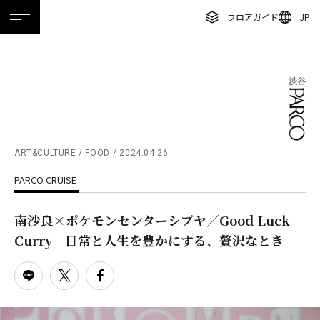
フロアガイド
JP
ホーム
特集
ニュース
イベント
アクセス
ENGLISH
繁体字
フロアガイド
簡体字
レストラン・カフェ
한국어
施設案内・アクセス
ภาษาไทย
ART&CULTURE / FOOD
2024.04.26
イベント・ポップアップ
PARCO CRUISE
日本語
ニュース
南沙良×ポケモンセンターシブヤ／Good Luck
特集
Curry｜日常と人生を豊かにする、贅沢なとき
TAX FREE
DELIVERY SERVICES