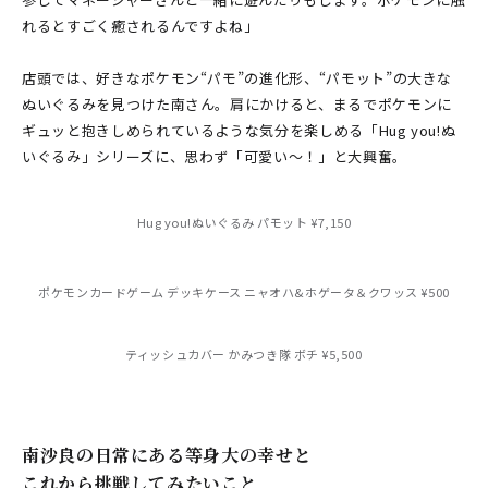
れるとすごく癒されるんですよね」
店頭では、好きなポケモン“パモ”の進化形、“パモット”の大きな
ぬいぐるみを見つけた南さん。肩にかけると、まるでポケモンに
ギュッと抱きしめられているような気分を楽しめる「Hug you!ぬ
いぐるみ」シリーズに、思わず「可愛い〜！」と大興奮。
Hug you!ぬいぐるみ パモット ¥7,150
ポケモンカードゲーム デッキケース ニャオハ&ホゲータ＆クワッス ¥500
ティッシュカバー かみつき隊 ボチ ¥5,500
南沙良の日常にある等身大の幸せと
これから挑戦してみたいこと