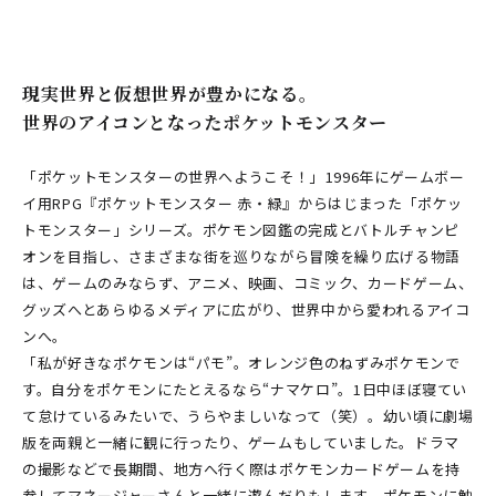
現実世界と仮想世界が豊かになる。
世界のアイコンとなったポケットモンスター
「ポケットモンスターの世界へようこそ！」――1996年にゲームボー
イ用RPG『ポケットモンスター 赤・緑』からはじまった「ポケッ
トモンスター」シリーズ。ポケモン図鑑の完成とバトルチャンピ
オンを目指し、さまざまな街を巡りながら冒険を繰り広げる物語
は、ゲームのみならず、アニメ、映画、コミック、カードゲーム、
グッズへとあらゆるメディアに広がり、世界中から愛われるアイコ
ンへ。
「私が好きなポケモンは“パモ”。オレンジ色のねずみポケモンで
す。自分をポケモンにたとえるなら“ナマケロ”。1日中ほぼ寝てい
て怠けているみたいで、うらやましいなって（笑）。幼い頃に劇場
版を両親と一緒に観に行ったり、ゲームもしていました。ドラマ
の撮影などで長期間、地方へ行く際はポケモンカードゲームを持
参してマネージャーさんと一緒に遊んだりもします。ポケモンに触