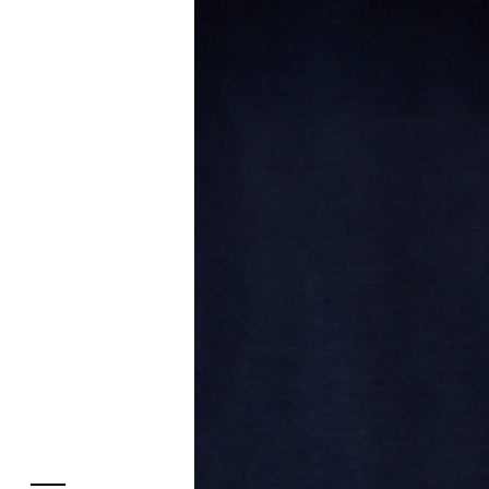
フロアガイド
レストラン・カフェ
施設案内・アクセス
イベント・ポップアップ
ENGLISH
ニュース
繁体字
特集
簡体字
TAX FREE