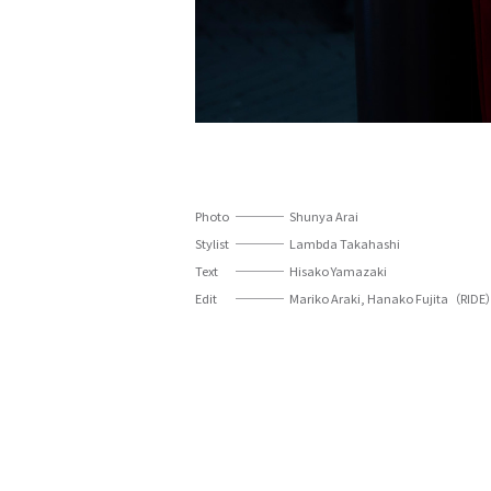
Photo
Shunya Arai
Stylist
Lambda Takahashi
Text
Hisako Yamazaki
Edit
Mariko Araki, Hanako Fujita（RID