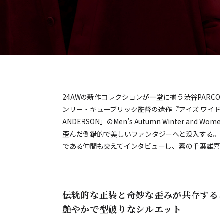
24AWの新作コレクションが一堂に揃う渋谷PAR
ンリー・キューブリック監督の遺作『アイズ ワイド
ANDERSON」のMen’s Autumn Winter and Wom
歪んだ倒錯的で美しいファンタジーへと没入する。
E）
である仲間も交えてインタビューし、素の千葉雄喜
伝統的な正装と奇妙な歪みが共存する
艶やかで型破りなシルエット