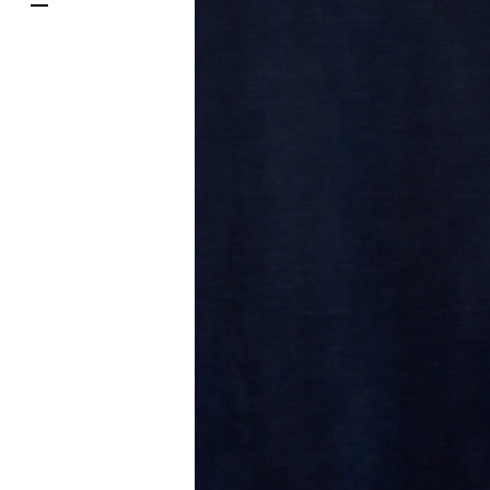
한국어
DELIVERY SERVICES
ภาษาไทย
PARCOメンバーズ
日本語
オンラインストア
リクルート