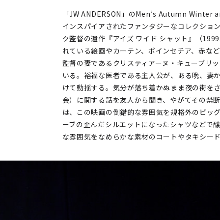
「JW ANDERSON」のMen’s Autumn Winter 
インスパイアされたファンタジーなコレクショ
ク監督の遺作『アイズ ワイド シャット』（19
れている絵画やカーテン、ポインセチア、赤な
監督の妻であるクリスティアーヌ・キューブリ
いる。裕福な医者である主人公が、ある晩、妻
けて動揺する。気分が落ち着かぬまま夜の街を
会）に関する話を友人から聞き、やがてその禁
は、この映画の倒錯的な雰囲気を規格外のビッ
ーブの歪んだシルエットになったシャツなどで
な雰囲気をなめらかな素材のコートやタキシー