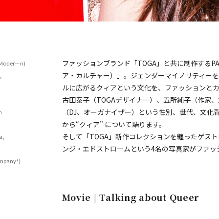
ファッションブランド「TOGA」と共に制作するPARCO
(Moder—n)
ア・カルチャー）」。ジェンダーマイノリティーを
,
ルに広がるクィアという文化を、ファッションと
古田泰子（TOGAデザイナー）、五所純子（作家、文
（DJ、オーガナイザー）という性別、世代、文化
m
から“クィア” について語ります。
そして「TOGA」新作コレクションを纏ったゲストを
a,
ンジ・エドストロームという4名の写真家がファッ
ompany*)
Movie | Talking about Queer