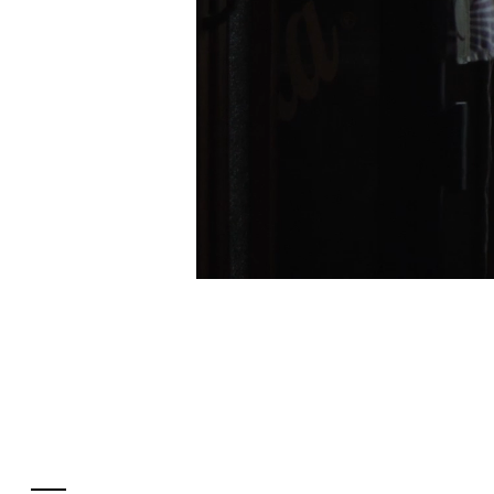
フロアガイド
レストラン・カフェ
施設案内・アクセス
イベント・ポップアップ
ENGLISH
ニュース
繁体字
特集
簡体字
TAX FREE