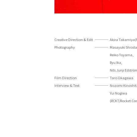
Creative Direction & Edit
Akira Takamiya
Photography
Masayuki Shioda
Reiko Toyama,
Ryu Ika,
Nils Junji Edströ
Film Direction
Taro Okagawa
Interview & Text
Nozomi Kinoshit
Yui Nogiwa
(RCKT/Rocket C