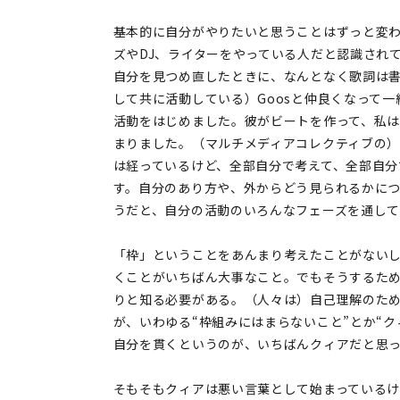
基本的に自分がやりたいと思うことはずっと変
ズやDJ、ライターをやっている人だと認識され
自分を見つめ直したときに、なんとなく歌詞は書
して共に活動している）Goosと仲良くなって一
活動をはじめました。彼がビートを作って、私
まりました。（マルチメディアコレクティブの）e
は経っているけど、全部自分で考えて、全部自
す。自分のあり方や、外からどう見られるかに
うだと、自分の活動のいろんなフェーズを通し
「枠」ということをあんまり考えたことがない
くことがいちばん大事なこと。でもそうするた
りと知る必要がある。（人々は）自己理解のた
が、いわゆる“枠組みにはまらないこと”とか“
自分を貫くというのが、いちばんクィアだと思
そもそもクィアは悪い言葉として始まっている