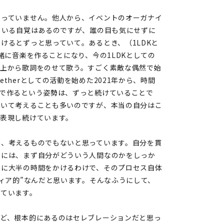
わっていません。他人から、イベントのオーガナイ
ている自覚はあるのですが、誰の目も気にせずに
けるとずっと思っていて。あるとき、（1LDKと
緒に音楽を作ることになり、今の1LDKとしての
は上から歌詞をのせて歌う。すごく素敵な偶然で始
therとしての活動を始めた2021年から、時間
分で作るという姿勢は、ずっと続けていることで
ついて考えることも多いのですが、本当の自分はこ
て表現し続けています。
し、考えるものでもないと思っています。自分を貫
めには、まず自分がどういう人間なのかをしっか
めに大半の時間をかけるわけで、そのプロセス自体
クィア的”なんだと思います。そんなふうにして、
っています。
けど、根本的にあるのはセレブレーションだと思っ