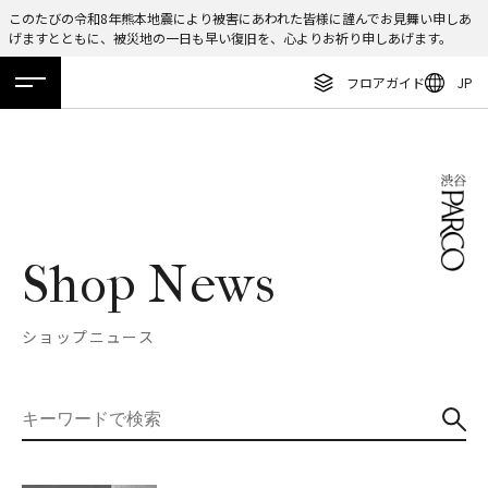
このたびの令和8年熊本地震により被害にあわれた皆様に謹んでお見舞い申しあ
げますとともに、被災地の一日も早い復旧を、心よりお祈り申しあげます。
ENGLISH
フロアガイド
JP
繁体字
ホーム
特集
ニュース
イベント
アクセス
フロアガイド
簡体字
レストラン・カフェ
한국어
施設案内・アクセス
ภาษาไทย
イベント・ポップアップ
Shop News
日本語
ニュース
ショップニュース
特集
TAX FREE
DELIVERY SERVICES