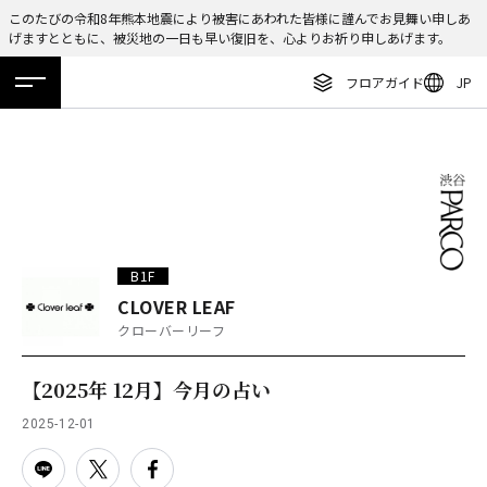
このたびの令和8年熊本地震により被害にあわれた皆様に謹んでお見舞い申しあ
げますとともに、被災地の一日も早い復旧を、心よりお祈り申しあげます。
ENGLISH
フロアガイド
JP
繁体字
ホーム
特集
ニュース
イベント
アクセス
フロアガイド
簡体字
レストラン・カフェ
한국어
施設案内・アクセス
ภาษาไทย
イベント・ポップアップ
日本語
B1F
ニュース
CLOVER LEAF
クローバーリーフ
特集
TAX FREE
【2025年 12月】今月の占い
DELIVERY SERVICES
2025-12-01