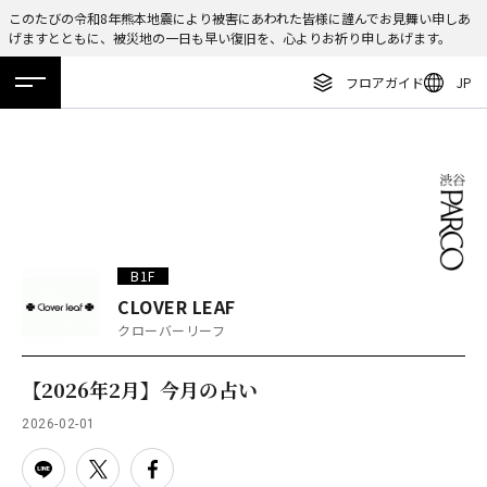
このたびの令和8年熊本地震により被害にあわれた皆様に謹んでお見舞い申しあ
げますとともに、被災地の一日も早い復旧を、心よりお祈り申しあげます。
ENGLISH
フロアガイド
JP
繁体字
ホーム
特集
ニュース
イベント
アクセス
フロアガイド
簡体字
レストラン・カフェ
한국어
施設案内・アクセス
ภาษาไทย
イベント・ポップアップ
日本語
B1F
ニュース
CLOVER LEAF
クローバーリーフ
特集
TAX FREE
【2026年2月】今月の占い
DELIVERY SERVICES
2026-02-01