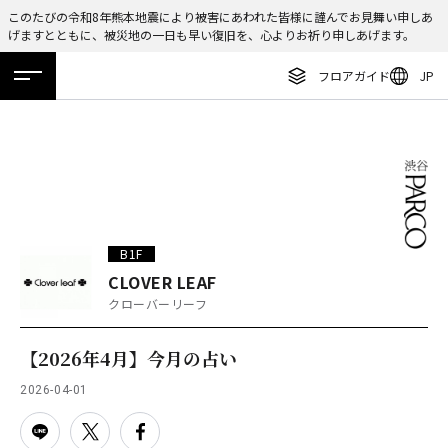
このたびの令和8年熊本地震により被害にあわれた皆様に謹んでお見舞い申しあ
げますとともに、被災地の一日も早い復旧を、心よりお祈り申しあげます。
ENGLISH
フロアガイド
JP
繁体字
ホーム
特集
ニュース
イベント
アクセス
フロアガイド
簡体字
レストラン・カフェ
한국어
施設案内・アクセス
ภาษาไทย
イベント・ポップアップ
日本語
B1F
ニュース
CLOVER LEAF
クローバーリーフ
特集
TAX FREE
【2026年4月】今月の占い
DELIVERY SERVICES
2026-04-01