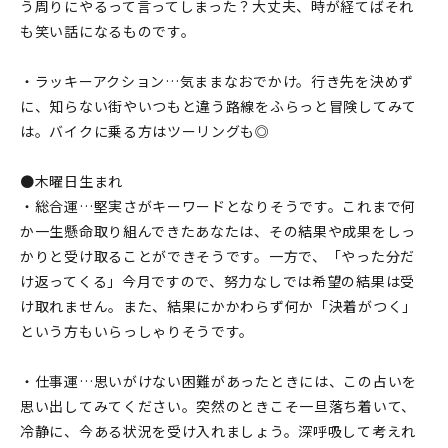
う周りにやるって言ってしまった？大丈夫、時が経てばそれ
も笑い話になるものです。
・ラッキーアクション…気ままなおでかけ。行き先を決めず
に、知らない街やいつもと違う路線をふらっと冒険してみて
は。バイクに乗る方はツーリングも◎
●木曜日生まれ
・総合運…堅実さがキーワードとなりそうです。これまで何
か一生懸命取り組んできたあなたは、その結果や成果をしっ
かりと受け取ることができそうです。一方で、「やった分だ
け返ってくる」今月ですので、努力なしでは希望の結果は受
け取れません。また、結果にかかわらず何か「決着がつく」
という方もいらっしゃりそうです。
・仕事運…思いがけない困難があったときには、この占いを
思い出してみてください。突然のときこそ一旦落ち着いて、
冷静に、今ある状況を受け入れましょう。深呼吸して考えれ