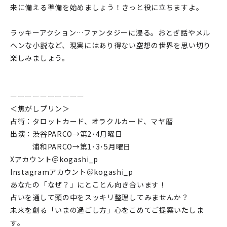
来に備える準備を始めましょう！きっと役に立ちますよ。
ラッキーアクション…ファンタジーに浸る。おとぎ話やメル
ヘンな小説など、現実にはあり得ない空想の世界を思い切り
楽しみましょう。
ーーーーーーーーーー
＜焦がしプリン＞
占術：タロットカード、オラクルカード、マヤ暦
出演：渋谷PARCO→第2･4月曜日
浦和PARCO→第1･3･5月曜日
Xアカウント＠kogashi_p
Instagramアカウント＠kogashi_p
あなたの「なぜ？」にとことん向き合います！
占いを通して頭の中をスッキリ整理してみませんか？
未来を創る「いまの過ごし方」心をこめてご提案いたしま
す。