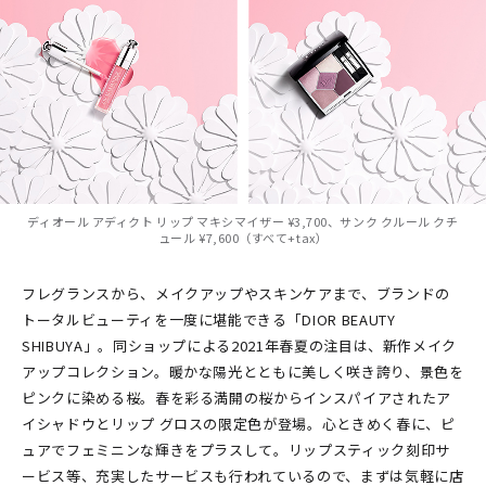
ディオール アディクト リップ マキシマイザー ¥3,700、サンク クルール クチ
ュール ¥7,600（すべて+tax）
フレグランスから、メイクアップやスキンケアまで、ブランドの
トータルビューティを一度に堪能できる「DIOR BEAUTY
SHIBUYA」。同ショップによる2021年春夏の注目は、新作メイク
アップコレクション。暖かな陽光とともに美しく咲き誇り、景色を
ピンクに染める桜。春を彩る満開の桜からインスパイアされたア
イシャドウとリップ グロスの限定色が登場。心ときめく春に、ピ
ュアでフェミニンな輝きをプラスして。リップスティック刻印サ
ービス等、充実したサービスも行われているので、まずは気軽に店