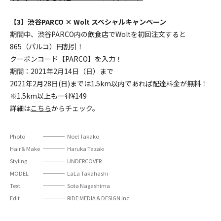
【3】渋谷PARCO × Wolt スペシャルキャンペーン
期間中、渋谷PARCO内の飲食店でWoltを初回注文すると
865（パルコ）円割引！
クーポンコード【PARCO】を入力！
期間：2021年2月14日（日）まで
2021年2月28日(日)までは1.5km以内であれば配達料金が無料！
※1.5km以上も一律¥149
詳細は
こちら
からチェック。
Photo
Noel Takako
Hair＆Make
Haruka Tazaki
Styling
UNDERCOVER
MODEL
LaLa Takahashi
Text
Sota Nagashima
Edit
RIDE MEDIA＆DESIGN inc.