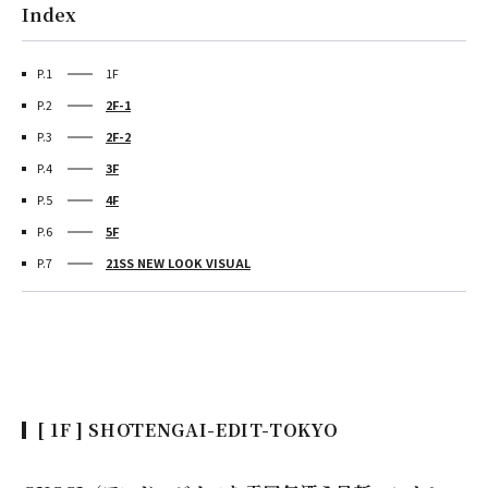
Index
P.1
1F
P.2
2F-1
P.3
2F-2
P.4
3F
P.5
4F
P.6
5F
P.7
21SS NEW LOOK VISUAL
[ 1F ] SHŌTENGAI-EDIT-TOKYO