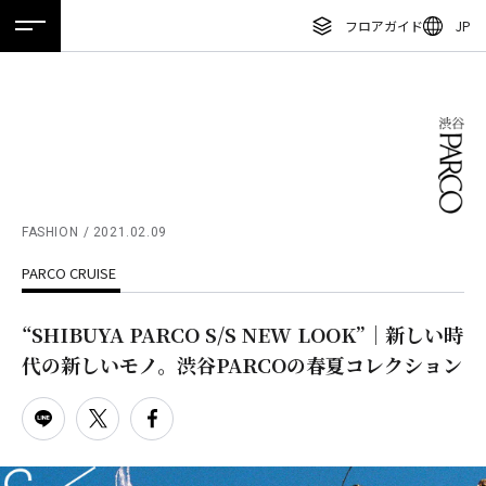
フロアガイド
JP
ホーム
特集
ニュース
イベント
アクセス
ENGLISH
繁体字
フロアガイド
簡体字
レストラン・カフェ
한국어
施設案内・アクセス
ภาษาไทย
FASHION
2021.02.09
イベント・ポップアップ
PARCO CRUISE
日本語
ニュース
“SHIBUYA PARCO S/S NEW LOOK”｜新しい時
特集
代の新しいモノ。渋谷PARCOの春夏コレクション
TAX FREE
DELIVERY SERVICES