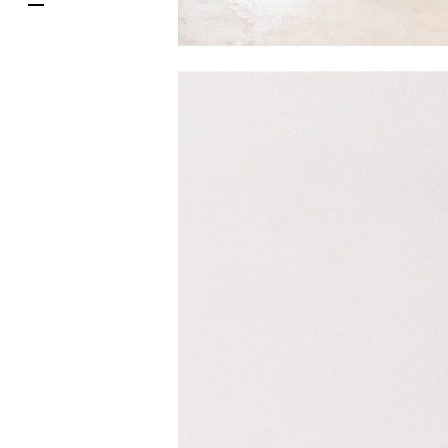
한국어
DELIVERY SERVICES
ภาษาไทย
PARCOメンバーズ
日本語
オンラインストア
リクルート