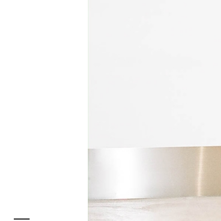
フロアガイド
レストラン・カフェ
施設案内・アクセス
イベント・ポップアップ
ENGLISH
ニュース
繁体字
特集
簡体字
TAX FREE