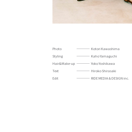
Photo
Kotori Kawashima
Styling
Kaho Yamaguchi
Hair&Make-up
Yoko Yoshikawa
Text
Hiroko Shirasaki
Edit
RIDE MEDIA＆DESIGN inc.