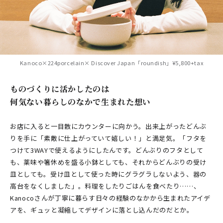
Kanoco×224porcelain× Discover Japan「roundish」¥5,800+tax
ものづくりに活かしたのは
何気ない暮らしのなかで生まれた想い
お店に入ると一目散にカウンターに向かう。出来上がったどんぶ
りを手に「素敵に仕上がっていて嬉しい！」と満足気。「フタを
つけて3WAYで使えるようにしたんです。どんぶりのフタとして
も、薬味や箸休めを盛る小鉢としても、それからどんぶりの受け
皿としても。受け皿として使った時にグラグラしないよう、器の
高台をなくしました」。料理をしたりごはんを食べたり……、
Kanocoさんが丁寧に暮らす日々の経験のなかから生まれたアイデ
アを、ギュッと凝縮してデザインに落とし込んだのだとか。