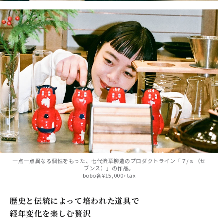
一点一点異なる個性をもった、七代渋草柳造のプロダクトライン「７/ｓ（セ
ブンス）」の作品。
bobo各¥15,000+tax
歴史と伝統によって培われた道具で
経年変化を楽しむ贅沢