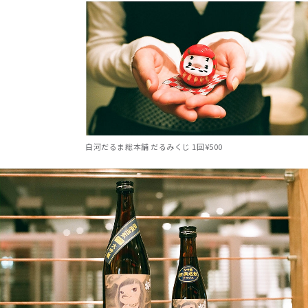
白河だるま総本舗 だるみくじ 1回¥500