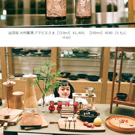
出羽桜 大吟醸酒 アマビエさま［720ml］¥1,400、［300ml］¥580（ともに
+tax）