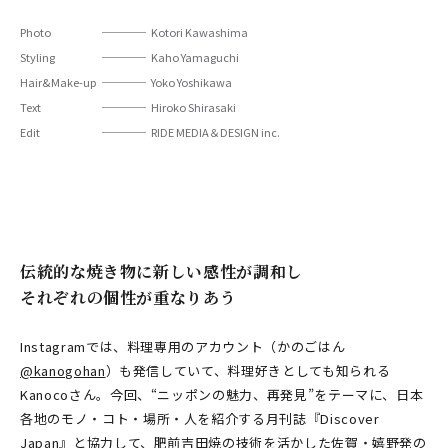
Photo
Kotori Kawashima
Styling
Kaho Yamaguchi
Hair&Make-up
Yoko Yoshikawa
Text
Hiroko Shirasaki
Edit
RIDE MEDIA＆DESIGN inc.
伝統的な焼き物に新しい感性が調和し
それぞれの個性が重なりあう
Instagramでは、料理専用のアカウント（かのごはん
@kanogohan
）も発信していて、料理好きとしても知られる
Kanocoさん。今回、“ニッポンの魅力、再発見”をテーマに、日本
各地のモノ・コト・場所・人を紹介する月刊誌『Discover
Japan』と協力して、肥前吉田焼の技術を活かした佐賀・嬉野発の