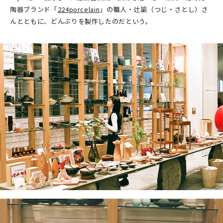
陶器ブランド「
224porcelain
」の職人・辻諭（つじ・さとし）さ
んとともに、どんぶりを製作したのだという。