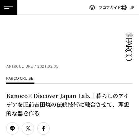
フロアガイド
JP
ホーム
特集
ニュース
イベント
アクセス
ENGLISH
繁体字
フロアガイド
簡体字
レストラン・カフェ
한국어
施設案内・アクセス
ภาษาไทย
ART&CULTURE
2021.02.05
イベント・ポップアップ
PARCO CRUISE
日本語
ニュース
Kanoco×Discover Japan Lab.｜暮らしのアイ
特集
デアを肥前吉田焼の伝統技術に融合させて、理想
TAX FREE
的な器を作る
DELIVERY SERVICES