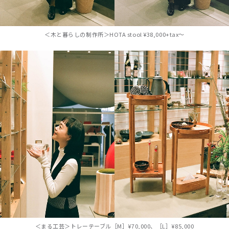
＜木と暮らしの制作所＞HOTA stool ¥38,000+tax〜
＜まる工芸＞トレーテーブル［M］¥70,000、［L］¥85,000