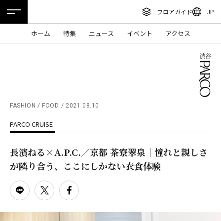
フロアガイド
JP
ENGLISH
ホーム
特集
ニュース
イベント
アクセス
繁体字
フロアガイド
簡体字
レストラン・カフェ
한국어
施設案内・アクセス
ภาษาไทย
FASHION / FOOD
2021.08.10
イベント・ポップアップ
PARCO CRUISE
日本語
ニュース
長濱ねる×A.P.C.／京都 茶寮翠泉｜憧れと親しさ
特集
が隣り合う、ここにしかない衣食体験
TAX FREE
DELIVERY SERVICES