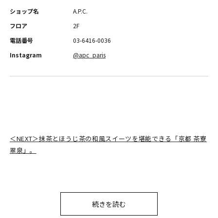
ショップ名
A.P.C.
フロア
2F
電話番号
03-6416-0036
Instagram
@apc_paris
＜NEXT＞抹茶とほうじ茶の和風スイーツを堪能できる「京都 茶寮
翠泉」。
続きを読む