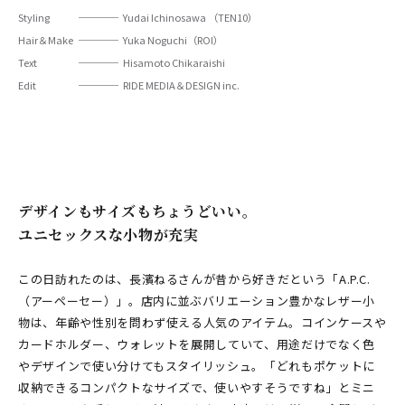
Styling
Yudai Ichinosawa （TEN10）
Hair＆Make
Yuka Noguchi（ROI）
Text
Hisamoto Chikaraishi
Edit
RIDE MEDIA＆DESIGN inc.
デザインもサイズもちょうどいい。
ユニセックスな小物が充実
この日訪れたのは、長濱ねるさんが昔から好きだという「A.P.C.
（アーペーセー）」。店内に並ぶバリエーション豊かなレザー小
物は、年齢や性別を問わず使える人気のアイテム。コインケースや
カードホルダー、ウォレットを展開していて、用途だけでなく色
やデザインで使い分けてもスタイリッシュ。「どれもポケットに
収納できるコンパクトなサイズで、使いやすそうですね」とミニ