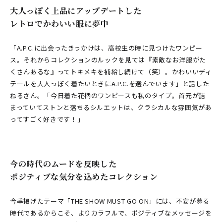
大人っぽく上品にアップデートした
レトロでかわいい服に夢中
「A.P.C.に出会ったきっかけは、高校生の時に見つけたワンピー
ス。それからコレクションのルックを見ては『素敵なお洋服がた
くさんあるな』ってトキメキを補給し続けて（笑）。かわいいディ
テールを大人っぽく着たいときにA.P.C.を選んでいます」と話した
ねるさん。「今日着た花柄のワンピースも私のタイプ。首元が詰
まっていてストンと落ちるシルエットは、クラシカルな雰囲気があ
ってすごく好きです！」
今の時代のムードを反映した
ポジティブな気分を込めたコレクション
今季掲げたテーマ「THE SHOW MUST GO ON」には、不安が募る
時代であるからこそ、よりカラフルで、ポジティブなメッセージを