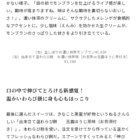
せない様子。「目の前でモンブランを仕上げるライブ感が楽し
い。期待が高まりますね。味はそんな期待を裏切らないおいし
さ！」。濃い抹茶のクリームに、サクサクしたメレンゲが食感的
なアクセントに。少し塩味（えんみ）を効かせた生クリームが、
モンブランのさっぱりした甘さをより引き立てている。
（左）生しぼりお濃い抹茶モンブラン¥1,650
（右）出来立て温わらび餅 お濃い抹茶味［お煎茶or玉露ほうじ茶付き］
¥1,380
口の中で伸びてとろける新感覚！
温かいわらび餅に身も心もほっこり
最後に選んだスイーツは、きなこと黒蜜が好物というねるさんら
しい「出来立て温わらび餅 玉露ほうじ茶味（お煎茶付
き）」。本わらび粉を使い、注文を受けてから作っている温かく
てフレッシュなわらび餅だ。スプーンですくってみると「伸び