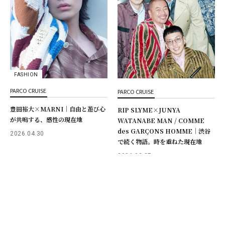
FASHION
PARCO CRUISE
PARCO CRUISE
豊田裕大×MARNI｜自由と遊び心
RIP SLYME×JUNYA
が共鳴する、感性の現在地
WATANABE MAN / COMME
des GARÇONS HOMME｜渋谷
2026.04.30
で続く物語。時を重ねた現在地
2026.02.27
ご利用規約
プライバシーポリシー
お問合わせ
COPYRIGHT © PARCO.CO.,LTD. ALL RIGHTS RESERVED.