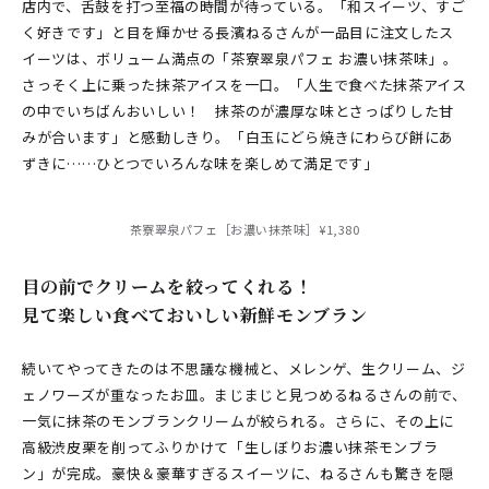
店内で、舌鼓を打つ至福の時間が待っている。「和スイーツ、すご
く好きです」と目を輝かせる長濱ねるさんが一品目に注文したス
イーツは、ボリューム満点の「茶寮翠泉パフェ お濃い抹茶味」。
さっそく上に乗った抹茶アイスを一口。「人生で食べた抹茶アイス
の中でいちばんおいしい！ 抹茶のが濃厚な味とさっぱりした甘
みが合います」と感動しきり。「白玉にどら焼きにわらび餅にあ
ずきに……ひとつでいろんな味を楽しめて満足です」
茶寮翠泉パフェ［お濃い抹茶味］¥1,380
目の前でクリームを絞ってくれる！
見て楽しい食べておいしい新鮮モンブラン
続いてやってきたのは不思議な機械と、メレンゲ、生クリーム、ジ
ェノワーズが重なったお皿。まじまじと見つめるねるさんの前で、
一気に抹茶のモンブランクリームが絞られる。さらに、その上に
高級渋皮栗を削ってふりかけて「生しぼりお濃い抹茶モンブラ
ン」が完成。豪快＆豪華すぎるスイーツに、ねるさんも驚きを隠