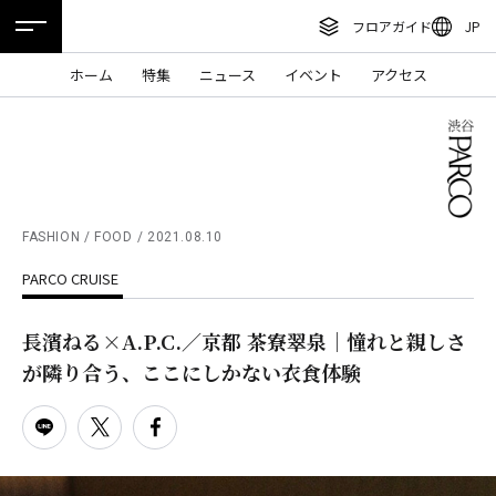
フロアガイド
JP
ENGLISH
ホーム
特集
ニュース
イベント
アクセス
繁体字
フロアガイド
簡体字
レストラン・カフェ
한국어
施設案内・アクセス
ภาษาไทย
FASHION / FOOD
2021.08.10
イベント・ポップアップ
PARCO CRUISE
日本語
ニュース
長濱ねる×A.P.C.／京都 茶寮翠泉｜憧れと親しさ
特集
が隣り合う、ここにしかない衣食体験
TAX FREE
DELIVERY SERVICES