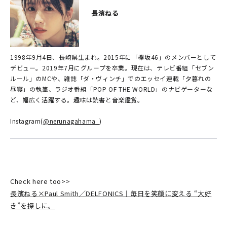
長濱ねる
1998年9月4日、長崎県生まれ。2015年に「欅坂46」のメンバーとして
デビュー。2019年7月にグループを卒業。現在は、テレビ番組「セブン
ルール」のMCや、雑誌「ダ・ヴィンチ」でのエッセイ連載「夕暮れの
昼寝」の執筆、ラジオ番組「POP OF THE WORLD」のナビゲーターな
ど、幅広く活躍する。趣味は読書と音楽鑑賞。
Instagram(
@nerunagahama_
)
Check here too>>
長濱ねる×Paul Smith／DELFONICS｜毎日を笑顔に変える “大好
き”を探しに。