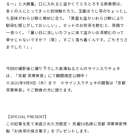
る〜」と大興奮。口に入れると温かくてとろとろする新食感は、
多くの人にとってきっと初体験だろう。玉露ほうじ茶のちょっとし
た苦味がわらび餅と絶妙に合う。「黒蜜も温かいわらび餅により
馴染む感じがしておいしい」。セットのお煎茶を飲むと、笑顔で
一息つく。「暑い日に涼しいカフェに来て温かいお茶飲むのって
幸せじゃないですか？（笑）。すごく落ち着くんです。ごちそうさ
までした！」。
今回の撮影後に撮り下ろした長濱ねるさんのサイン入りチェキ
は、「京都 茶寮翠泉」にて期間限定公開中！
※2021年9月9日（木）まで ※サイン入りチェキの閲覧は「京都
茶寮翠泉」でご飲食の方に限ります。
【SPECIAL PRESENT】
この記事を見て来店された方限定！ 先着50名様に京都 茶寮翠泉特
製「お抹茶の焼き菓子」をプレゼントします。