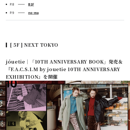
P.8
B1F
P.9
no-ma
[ 5F ] NEXT TOKYO
jóuetie｜「10TH ANNIVERSARY BOOK」発売＆
『F.A.C.S.I.M by jouetie 10TH ANNIVERSARY
EXHIBITION』を開催