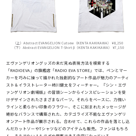
（上）Abstract EVANGELION Cutsew（KENTA KAKIKAWA） ¥8,250
（下）Abstract EVANGELION T-Shirt β（KENTA KAKIKAWA） ¥7,150
エヴァンゲリオングッズの未だ見ぬ表現方法を模索する
「RADIOEVA」の旗艦店「RADIO EVA STORE」では、ペンとマー
カーを巧みに操って描かれた独創的なアート作品が魅力のアーティ
スト＆イラストレーター柿川健太をフィーチャー。『シン・エヴ
ァンゲリオン劇場版』の冒頭シーンからインスピレーションを受
けデザインされたさまざまなパーツ。それらをベースに、力強い
ラインと柔らかい印象のフラワー、そこに刻まれたメッセージが
絶妙なバランスで構築された、カテゴライズ不能なエヴァンゲリ
オンアート作品が展示される。合わせて、これらの作品を落とし込
んだカットソーやTシャツなどのアイテムも販売。ファンはもちろ
ん、そうでない人も必ずや興奮できる内容になっている。