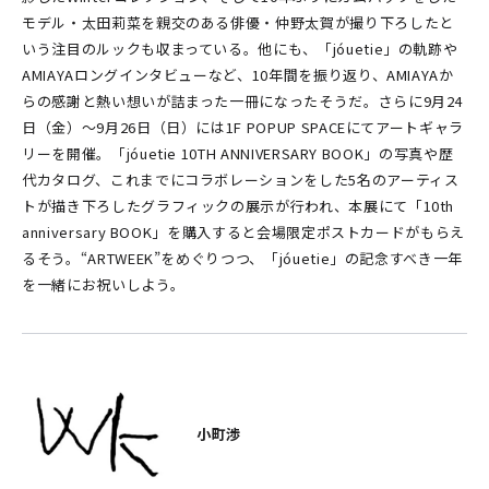
モデル・太田莉菜を親交のある俳優・仲野太賀が撮り下ろしたと
いう注目のルックも収まっている。他にも、「jóuetie」の軌跡や
AMIAYAロングインタビューなど、10年間を振り返り、AMIAYAか
らの感謝と熱い想いが詰まった一冊になったそうだ。さらに9月24
日（金）〜9月26日（日）には1F POPUP SPACEにてアートギャラ
リーを開催。「jóuetie 10TH ANNIVERSARY BOOK」の写真や歴
代カタログ、これまでにコラボレーションをした5名のアーティス
トが描き下ろしたグラフィックの展示が行われ、本展にて「10th
anniversary BOOK」を購入すると会場限定ポストカードがもらえ
るそう。“ARTWEEK”をめぐりつつ、「jóuetie」の記念すべき一年
を一緒にお祝いしよう。
小町渉