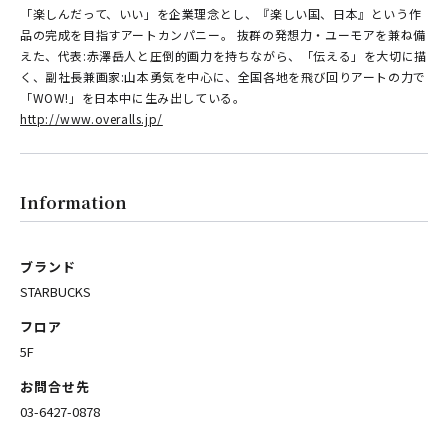
「楽しんだって、いい」を企業理念とし、『楽しい国、日本』という作
品の完成を目指すアートカンパニー。 抜群の発想力・ユーモアを兼ね備
えた、代表:赤澤岳人と圧倒的画力を持ちながら、「伝える」を大切に描
く、副社長兼画家:山本勇気を中心に、全国各地を飛び回りアートの力で
「WOW!」を日本中に生み出している。
http://www.overalls.jp/
Information
ブランド
STARBUCKS
フロア
5F
お問合せ先
03-6427-0878