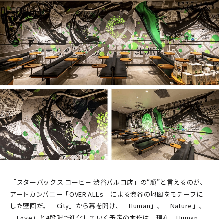
「スターバックス コーヒー 渋谷パルコ店」の“顔”と言えるのが、
アートカンパニー「OVER ALLs」による渋谷の地図をモチーフに
した壁画だ。「City」から幕を開け、「Human」、「Nature」、
「Love」と4段階で進化していく予定の本作は、現在「Human」