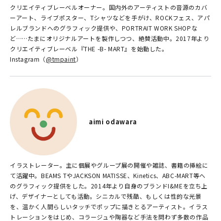
クリエイティブレーベルオーナー。国内外のアーティストの音源のカバ
ーアート、ライブポスター、Tシャツなどを手がけ、ROCKフェス、アパ
レルブランドへのグラフィック提供や、PORTRAIT WORK SHOPな
ど……たまにオリジナルアートを製作しつつ、絶賛活動中。2017年より
クリエイティブレーベル『THE -B- MART』を始動した。
Instagram（
@tmpaint
）
aimi odawara
イラストレーター。主に個展やグループ展の開催や雑誌、書籍の挿絵に
て活躍中。BEAMS TやJACKSON MATISSE、Kinetics、ABC-MART等へ
のグラフィック提供をした。2014年より自身のブランドI&MEを立ち上
げ、デザイナーとしても活動。シニカルで残酷、もしくは性的な光景
を、温かく人間らしいタッチでポップに描きとるアーティスト。イラス
トレーションをはじめ、コラージュや陶器など手法を問わず多数の作品