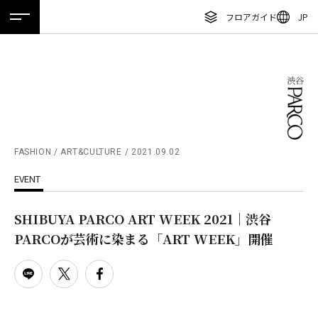
フロアガイド
JP
ホーム
特集
ニュース
イベント
アクセス
ENGLISH
繁体字
フロアガイド
簡体字
レストラン・カフェ
한국어
施設案内・アクセス
ภาษาไทย
FASHION / ART&CULTURE
2021.09.02
イベント・ポップアップ
EVENT
日本語
ニュース
SHIBUYA PARCO ART WEEK 2021｜渋谷
特集
PARCOが芸術に染まる「ART WEEK」開催
TAX FREE
DELIVERY SERVICES