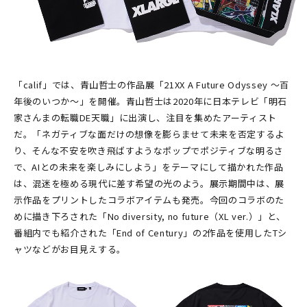
「calif」では、青山哲士の作品展「21XX A Future Odyssey ～百
年後のいつか～」を開催。青山哲士は2020年に日本テレビ「明石
家さんまの転職DE天職」に出演し、注目を集めたアーティスト
だ。「ネガティブな面だけの想像を膨らませて未来を否定するよ
り、そんな不安を吹き飛ばすようなポップでポジティブな明るさ
で、AIとの未来を楽しみにしよう」をテーマにして描かれた作品
は、混迷を極める現代に差す希望の光のよう。展示期間中は、展
示作品をプリントしたコラボアイテムも発売。今回のコラボのた
めに描き下ろされた「No diversity, no future（XL ver.）」と、
番組内でも紹介された「End of Century」の2作品を使用したTシ
ャツなどがお目見えする。