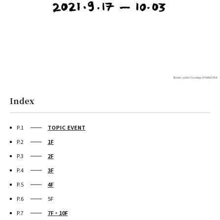
Index
P.1
TOPIC EVENT
P.2
1F
P.3
2F
P.4
3F
P.5
4F
P.6
5F
P.7
7F・10F