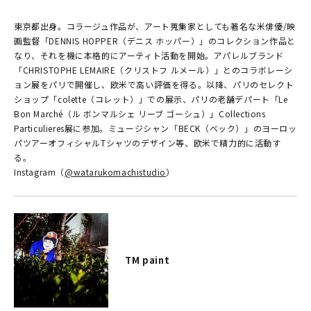
東京都出身。コラージュ作品が、アート蒐集家としても著名な米俳優/映
画監督「DENNIS HOPPER（デニス ホッパー）」のコレクション作品と
なり、それを機に本格的にアーティト活動を開始。アパレルブランド
「CHRISTOPHE LEMAIRE（クリストフ ルメール）」とのコラボレーシ
ョン展をパリで開催し、欧米で高い評価を得る。以降、パリのセレクト
ショップ「colette（コレット）」での展示、パリの老舗デパート「Le
Bon Marché（ル ボンマルシェ リーブ ゴーシュ）」Collections
Particulieres展に参加。ミュージシャン「BECK（ベック）」のヨーロッ
パツアーオフィシャルTシャツのデザイン等、欧米で精力的に活動す
る。
Instagram（
@watarukomachistudio
）
TM paint