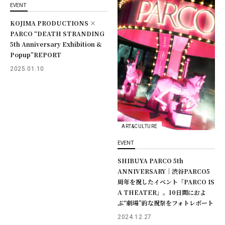
EVENT
KOJIMA PRODUCTIONS ×
PARCO “DEATH STRANDING
5th Anniversary Exhibition &
Popup”REPORT
2025.01.10
ART&CULTURE
EVENT
SHIBUYA PARCO 5th
ANNIVERSARY｜渋谷PARCO5
周年を祝したイベント「PARCO IS
A THEATER」。10日間におよ
ぶ“劇場”的な祝祭をフォトレポート
2024.12.27