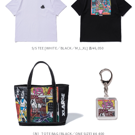
S/S TEE [WHITE／BLACK／M,L,XL] 各¥6,050
（左）TOTE BAG [BLACK／ONE SIZE] ¥4,400