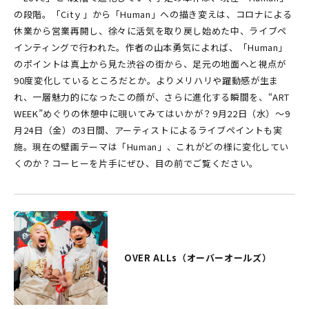
の段階。「Citｙ」から「Human」への描き変えは、コロナによる
休業から営業再開し、徐々に活気を取り戻し始めた中、ライブペ
インティングで行われた。作者の山本勇気によれば、「Human」
のポイントは真上から見た渋谷の街から、足元の地面へと視点が
90度変化しているところだとか。よりメリハリや躍動感が生ま
れ、一層魅力的になったこの顔が、さらに進化する瞬間を、“ART
WEEK”めぐりの休憩中に覗いてみてはいかが？9月22日（水）〜9
月24日（金）の3日間、アーティストによるライブペイントも実
施。現在の壁画テーマは「Human」、これがどの様に変化してい
くのか？コーヒーを片手にぜひ、目の前でご覧ください。
OVER ALLs（オーバーオールズ）