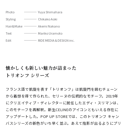
Photo
Yuya Shimahara
Styling
Chikako Aoki
Hair&Make
Akemi Nakano
Text
Mariko Uramoto
Edit
RIDE MEDIA＆DESIGN inc.
懐かしくも新しい魅力が詰まった
トリオンフ シリーズ
フランス語で凱旋を表す「トリオンフ」は凱旋門を囲むチェーン
から着想を得て作られた、セリーヌの伝統的なモチーフ。2019年
にクリエイティブ・ディレクターに就任したエディ・スリマンは、
このモチーフを再解釈。新生CELINEのアイコンともいえる存在に
アップデートした。POP UP STOREでは、このトリオンフ キャン
バスシリーズの新色がいち早く並ぶ。あえて陰影が出るようにプリ