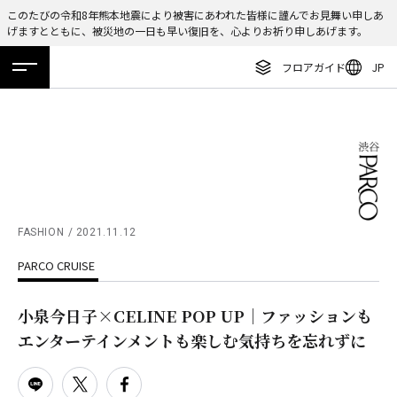
このたびの令和8年熊本地震により被害にあわれた皆様に謹んでお見舞い申しあ
げますとともに、被災地の一日も早い復旧を、心よりお祈り申しあげます。
ENGLISH
フロアガイド
JP
繁体字
ホーム
特集
ニュース
イベント
アクセス
フロアガイド
簡体字
レストラン・カフェ
한국어
施設案内・アクセス
ภาษาไทย
イベント・ポップアップ
日本語
FASHION
2021.11.12
ニュース
PARCO CRUISE
特集
TAX FREE
小泉今日子×CELINE POP UP｜ファッションも
エンターテインメントも楽しむ気持ちを忘れずに
DELIVERY SERVICES