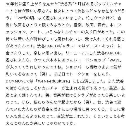
90年代に盛り上がりを見せた“渋谷系”と呼ばれるポップカルチャ
ーとも縁が深い小泉さん。彼女にとって渋谷はどんな存在なのだろ
う。「20代の頃、よく遊びに来ていました。忙しかったけど、合
間に映画をひとりで観てみようとか。音楽、映画、舞台、本、フ
ァッション、アート、いろんなカルチャーの入り口があった。この
街では若い人が背伸びしても笑われないし、受け入れてくれる感じ
があったんです。渋谷PARCOギャラリーではデニス・ホッパーに
会ったりして、楽しい思い出も。リニューアルした渋谷PARCOに
遊びに来たら、かつて六本木にあったレコードショップ「WAVE」
が入っててうれしかったですね。ショッパーも当時のままで気が
利いてるなぁって（笑）。ほぼ日でトークショーをしたり、
DOMMUNEでは「WeNeedCulture」にも出演しました。また渋谷
の街からおもしろいカルチャーが生まれる気がするって、最近、友
達とよく話すんです。朝、音楽が聴けるクラブがあったら楽しいよ
ねって。ほら、私たちみんな早起きだから（笑）。昔、渋谷で遊
んでいた大人たちが音楽を聴きにこの場所に戻ってくる。そこに若
い人も集まるようになって、交流が生まれたり。そういうことを考
えるとなんだか楽しいじゃないですか」