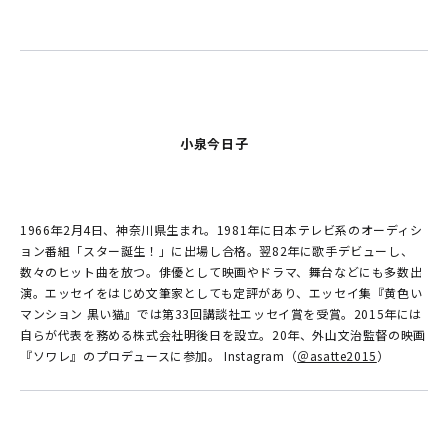
小泉今日子
1966年2月4日、神奈川県生まれ。1981年に日本テレビ系のオーディシ
ョン番組「スター誕生！」に出場し合格。翌82年に歌手デビューし、
数々のヒット曲を放つ。俳優として映画やドラマ、舞台などにも多数出
演。エッセイをはじめ文筆家としても定評があり、エッセイ集『黄色い
マンション 黒い猫』では第33回講談社エッセイ賞を受賞。2015年には
自らが代表を務める株式会社明後日を設立。20年、外山文治監督の映画
『ソワレ』のプロデュースに参加。 Instagram（
＠asatte2015
）