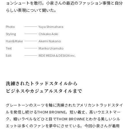
ョンシュートを敢行。小泉さんの最近のファッション事情と自分
らしい表現について聞いた。
Photo
Yuya Shimahara
Styling
Chikako Aoki
Hair&Make
Akemi Nakano
Text
Mariko Uramoto
Edit
RIDE MEDIA＆DESIGN inc.
洗練されたトラッドスタイルから
ビジネスやカジュアルスタイルまで
グレートーンのスーツを軸に洗練されたアメリカントラッドスタイ
ルを発信し続けるTHOM BROWNE。短い着丈、高いウエストマー
ク、細いラペルなどひと目でTHOM BROWNEとわかる美しいシル
エットは多くのファンを夢中にさせている。今回小泉さんが着用