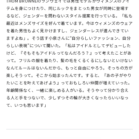
THOM BROWNEのランウェイでは男性モデルがウィメンズのアイ
テムを身につけたり、同じルックをまとった男女が同時に登場す
るなど、ジェンダーを問わないスタイル提案を行っている。「私も
最近はメンズサイズを好んで着ています。今はウィメンズのウェア
を着た男性もよく見かけますし、ジェンダーレスが進んできてい
ますよね」。そう話す小泉さんに“自分らしいファッション、自分
らしい表現”について聞いた。「私はアイドルとしてデビューした
けど、『そもそもアイドルってなんだろう？』って考えたことがあ
って。フリルの服を着たり、髪の毛をくるくるにしないといけない
なんてルールはないんだから、もっと自由にやろう。そっちの方が
楽しそうって。そこから始まったんです。すると、『あの子がやり
たいことを叶えてあげよう』っておもしろい仲間が増えていった。
年齢関係なく、一緒に楽しめる人がいる。そうやって分かり合え
る人と手をつないで、少しずつその輪が大きくなったらいいなっ
て、いつも思います」