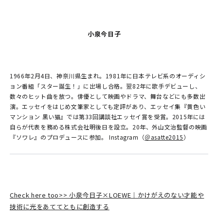
小泉今日子
1966年2月4日、神奈川県生まれ。1981年に日本テレビ系のオーディシ
ョン番組「スター誕生！」に出場し合格。翌82年に歌手デビューし、
数々のヒット曲を放つ。俳優として映画やドラマ、舞台などにも多数出
演。エッセイをはじめ文筆家としても定評があり、エッセイ集『黄色い
マンション 黒い猫』では第33回講談社エッセイ賞を受賞。2015年には
自らが代表を務める株式会社明後日を設立。20年、外山文治監督の映画
『ソワレ』のプロデュースに参加。 Instagram（
＠asatte2015
）
Check here too>> 小泉今日子×LOEWE｜かけがえのない才能や
技術に光をあててともに創造する