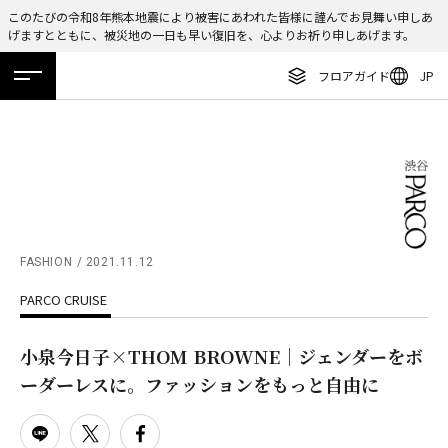
このたびの令和8年熊本地震により被害にあわれた皆様に謹んでお見舞い申しあ
げますとともに、被災地の一日も早い復旧を、心よりお祈り申しあげます。
ENGLISH
フロアガイド
JP
繁体字
ホーム
特集
ニュース
イベント
アクセス
フロアガイド
簡体字
レストラン・カフェ
한국어
施設案内・アクセス
ภาษาไทย
イベント・ポップアップ
日本語
FASHION
2021.11.12
ニュース
PARCO CRUISE
特集
TAX FREE
小泉今日子×THOM BROWNE｜ジェンダーをボ
ーダーレスに。ファッションをもっと自由に
DELIVERY SERVICES