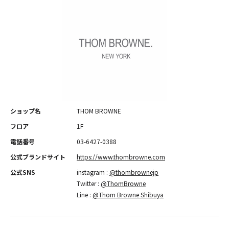
ショップ名
THOM BROWNE
フロア
1F
電話番号
03-6427-0388
公式ブランドサイト
https://www.thombrowne.com
公式SNS
instagram :
@thombrownejp
Twitter :
@ThomBrowne
Line :
@Thom Browne Shibuya