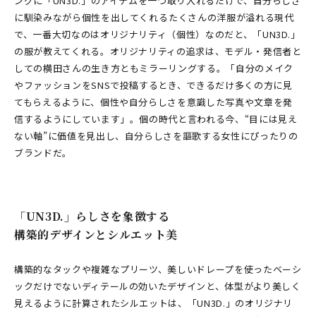
ングに「UN3D.」のアイテムを一つ取り入れるだけで、自分らしさ
に馴染みながら個性を出してくれる――たくさんの洋服が溢れる現代
で、一番大切なのはオリジナリティ（個性）なのだと、「UN3D.」
の服が教えてくれる。オリジナリティの追求は、モデル・発信者と
しての横田さんの生き方ともミラーリングする。「自分のメイク
やファッションをSNSで投稿するとき、できるだけ多くの方に見
てもらえるように、個性や自分らしさを意識した写真や文章を発
信するようにしています」。個の時代と言われる今、“目には見え
ない軸”に価値を見出し、自分らしさを謳歌する女性にぴったりの
ブランドだ。
「UN3D.」らしさを象徴する
構築的デザインとシルエット美
構築的なタックや複雑なプリーツ、美しいドレープを使ったベーシ
ックだけでないディテールの効いたデザインと、体型がより美しく
見えるように計算されたシルエットは、「UN3D.」のオリジナリ