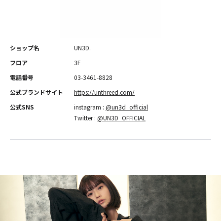
ショップ名
UN3D.
フロア
3F
電話番号
03-3461-8828
公式ブランドサイト
https://unthreed.com/
公式SNS
instagram :
@un3d_official
Twitter :
@UN3D_OFFICIAL