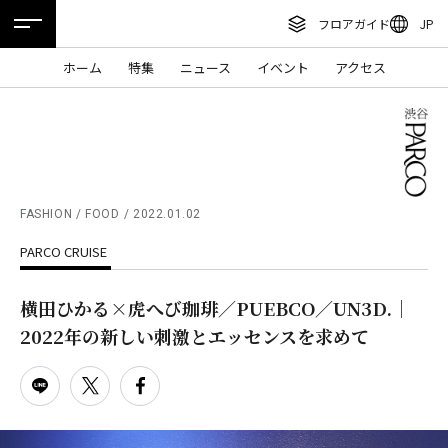
フロアガイド
JP
ENGLISH
ホーム
特集
ニュース
イベント
アクセス
繁体字
フロアガイド
簡体字
レストラン・カフェ
한국어
施設案内・アクセス
ภาษาไทย
FASHION / FOOD
2022.01.02
イベント・ポップアップ
PARCO CRUISE
日本語
ニュース
横田ひかる×虎へび珈琲／PUEBCO／UN3D.｜
特集
2022年の新しい刺激とエッセンスを求めて
TAX FREE
DELIVERY SERVICES