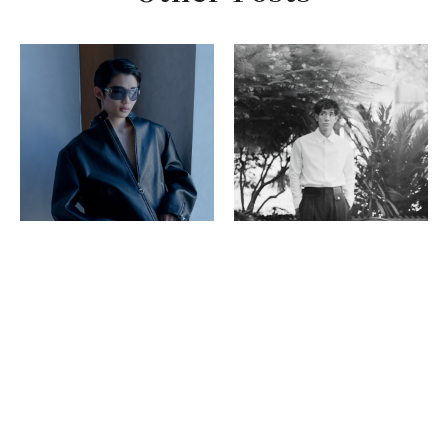
FASHION
FASHION
PARCO CRUISE
PARCO CRUISE
冨永章胤×GUCCI｜受け継がれる
中島歩×LOEWE｜冒険心とユーモ
美学、新たに紡ぐ血脈
アを刻む、表現のかたち
2026.01.19
2025.11.13