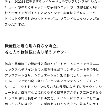
ティ。2022SSに登場するレイヤードしやすいフリンジが付いたボ
リューム感のあるキャッチーな手編みニットや、曲線を描く切り
替えデザインがポイントとなったシアーな素材を重ねたレイヤー
ドベストや同素材のセットアップは、ブランドのエッセンスが詰
まった新作だ。
機能性と着心地の良さを両立。
着る人の価値観に寄り添うアウター
防水・暴風加工の機能性と家族やパートナーとシェアできるユニ
セックスなデザイン性で人気を呼んだマウンテンコートを今季は
アップデートさせ、シチュエーション別に特化したショート、ミ
ドル、ロング丈の全３型の「ミニマルマウンテンシリーズ」をリ
リース。アウトドアシーンの多い人は邪魔にならずに動きやすいシ
ョート丈、自転車などに乗りやすく日常をアクティブに過ごすなら
ヒップが隠れる長さのミドル丈を、デイリーにアウターとして活
用したい人にはボリューム感のあるロング丈をと、着る人のライ