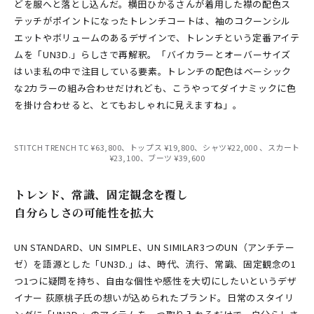
どを服へと落とし込んだ。横田ひかるさんが着用した襟の配色ス
テッチがポイントになったトレンチコートは、袖のコクーンシル
エットやボリュームのあるデザインで、トレンチという定番アイテ
ムを「UN3D.」らしさで再解釈。「バイカラーとオーバーサイズ
はいま私の中で注目している要素。トレンチの配色はベーシック
な2カラーの組み合わせだけれども、こうやってダイナミックに色
を掛け合わせると、とてもおしゃれに見えますね」。
STITCH TRENCH TC ¥63,800、トップス ¥19,800、シャツ¥22,000 、スカート
¥23,100、ブーツ ¥39,600
トレンド、常識、固定観念を覆し
自分らしさの可能性を拡大
UN STANDARD、UN SIMPLE、UN SIMILAR――3つのUN（アンチテー
ゼ）を語源とした「UN3D.」は、時代、流行、常識、固定観念の1
つ1つに疑問を持ち、自由な個性や感性を大切にしたいというデザ
イナー 荻原桃子氏の想いが込められたブランド。日常のスタイリ