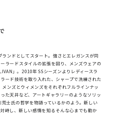
で
アブランドとしてスタート。強さとエレガンスが同
テーラードスタイルの拡張を図り、メンズウェアの
LLIVAN」。2010年 SSシーズンよりレディースラ
ーラード技術を取り入れた、シャープで洗練された
は、メンズとウィメンズをそれぞれフルラインナッ
なった天井など、アートギャラリーのようなソリッ
川荒士氏の哲学を物語っているかのよう。新しい
対峙し、新しい感情を知る――そんな心までも動か