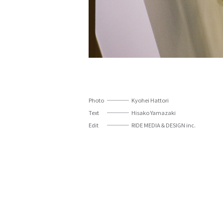
Photo
Kyohei Hattori
Text
Hisako Yamazaki
Edit
RIDE MEDIA＆DESIGN inc.