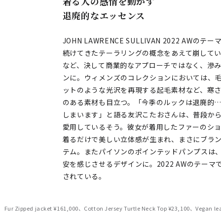
着る人の感情を動かす
退廃的なエッセンス
JOHN LAWRENCE SULLIVAN 2022 A
続けてきたテーラリングの概念をあえて崩して
など、決して商業的なアプローチではなく、滲
ンに。ウィメンズのコレクションにおいては、毛足
ットのような光沢を再現する起毛素材など、寒
のある素材も目立つ。「今季のルックは退廃的
しまいます」と語る友沢こたおさんは、普段から「JOH
愛用しているそう。彼女が着用したファーのシ
着るだけで美しい立体感が生まれ、まさにブラ
テム。またパイソンのポインテッドパンプスは
安を感じさせるデザインに。2022 AWのテーマで
されている。
Fur Zipped jacket ¥161,000、Cotton Jersey Turtle Neck Top ¥23,100、Vegan leat