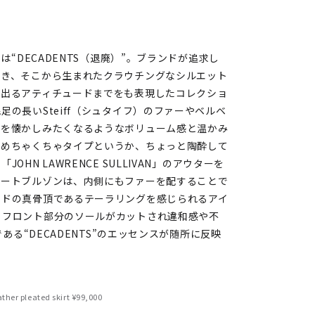
Wのテーマは“DECADENTS（退廃）”。ブランドが追求し
いき、そこから生まれたクラウチングなシルエット
み出るアティチュードまでをも表現したコレクショ
の長いSteiff（シュタイフ）のファーやベルベ
さを懐かしみたくなるようなボリューム感と温かみ
…めちゃくちゃタイプというか、ちょっと陶酔して
N LAWRENCE SULLIVAN」のアウターを
ョートブルゾンは、内側にもファーを配することで
ンドの真骨頂であるテーラリングを感じられるアイ
、フロント部分のソールがカットされ違和感や不
ある“DECADENTS”のエッセンスが随所に反映
her pleated skirt ¥99,000