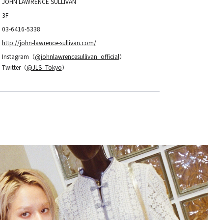
JOHN LAWRENCE SULLIVAN
3F
03-6416-5338
http://john-lawrence-sullivan.com/
Instagram（
@johnlawrencesullivan_official
）
Twitter（
@JLS_Tokyo
）