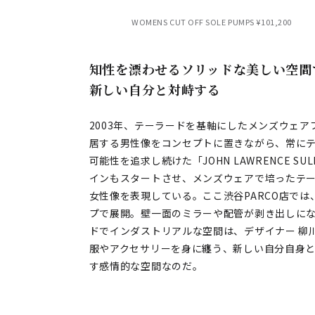
WOMENS CUT OFF SOLE PUMPS ¥101,200
知性を漂わせるソリッドな美しい空間
新しい自分と対峙する
2003年、テーラードを基軸にしたメンズウェ
居する男性像をコンセプトに置きながら、常に
可能性を追求し続けた「JOHN LAWRENCE SU
インもスタートさせ、メンズウェアで培ったテ
女性像を表現している。ここ渋谷PARCO店で
プで展開。壁一面のミラーや配管が剥き出しに
ドでインダストリアルな空間は、デザイナー 柳
服やアクセサリーを身に纏う、新しい自分自身と
す感情的な空間なのだ。