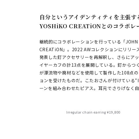
自分というアイデンティティを主張す
YOSHiKO CREATiONとのコラボ
継続的にコラボレーションを行っている「JOHN LAWR
CREATiON」。2022 AWコレクションにリリ
発表した釘アクセサリーを再解釈し、さらにア
イヤーカフの計13点を展開している。釘からつ
が漂流物や廃材などを使用して製作した108点の十
ョンを受けたものだ。こたおさんが付けている“Irregu
ーンを組み合わせたピアス。耳元でさりげなく自
Irregular chain earring ¥19,800