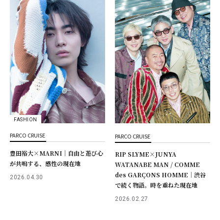
FASHION
PARCO CRUISE
PARCO CRUISE
豊田裕大×MARNI｜自由と遊び心
RIP SLYME×JUNYA
が共鳴する、感性の現在地
WATANABE MAN / COMME
des GARÇONS HOMME｜渋谷
2026.04.30
で続く物語。時を重ねた現在地
2026.02.27