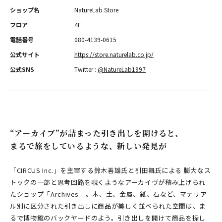
ショップ名
NatureLab Store
フロア
4F
電話番号
080-4139-0615
公式サイト
https://store.naturelab.co.jp/
公式SNS
Twitter :
@NatureLab1997
“アーカイブ”が詰まった引き出しを開けると、
まるで旅をしているような、新しい発見が
「CIRCUS Inc.」を主宰する鈴木善雄氏と引田舞氏による 膨大なス
トックの一部と思考回路を覗くようなアーカイヴが積み上げられ
たショップ「Archives」。木、土、金属、紙、石など、マテリア
ル別に区分された引き出しに商品が美しく並べられた空間は、ま
るで博物館のバックヤードのよう。引き出しを開けて商品を探し