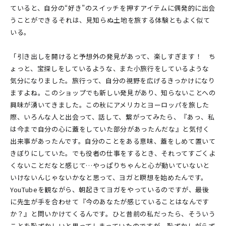
ていると、自分の“好き”のスイッチを押すアイテムに偶発的に出会
うことができる――それは、見知らぬ土地を旅する体験ともよく似て
いる。
「引き出しを開けると予想外の発見があって、楽しすぎます！ ち
ょっと、宝探しをしているような、また小旅行をしているような
気分になりました。旅行って、自分の視野を広げるきっかけになり
ますよね。このショップでも新しい発見があり、知らないことへの
興味が湧いてきました。この秋にアメリカとヨーロッパを旅した
際、いろんな人と出会って、話して、繋がってみたら、『あっ、私
は今まで自分の心に蓋をしていた部分があったんだな』と気付く
出来事があったんです。自分のことをある意味、蓋をしめて置いて
きぼりにしていた。でも役者の仕事をするとき、それってすごくよ
くないことだなと感じて…やっぱりちゃんと心が動いていないと
いけないんじゃないかなと思って、ヨガと瞑想を始めたんです。
YouTubeを観ながら、朝起きてヨガをやっているのですが、最後
に先生が手を合わせて『今のあなたが感じていることはなんです
か？』と問いかけてくるんです。ひと昔前の私だったら、そういう
ことを恥ずかしいと思ってしまっていたのですが、恥ずかしがらず