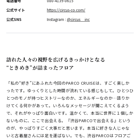
電話番号
080-4139-0615
公式サイト
https://circus-co.com/
公式SNS
Instagram :
@circus__inc
訪れた人々の視野を広げるきっかけとなる
“ときめき”が詰まったフロア
「私の“好き”にあふれた今回のPARCO CRUISEは、すごく楽しか
ったです。ゆっくりとした時間が流れている感じもして。ひとつひ
とつのモノが持つヒストリーなのか、エネルギーなのか…語りか
けてくる何かがあって。いろんなメッセージが聞こえてくるよう
で、それがやっぱり面白いです。温かくて、本当に世界に１個しか
ないものに、ここで出会える。『渋谷PARCOで出会える』という
のが、やっぱりすごく大事だと思います。本当に好きな人じゃな
いと古着屋さんには足を運ばない。でも、渋谷PARCOはフロアご