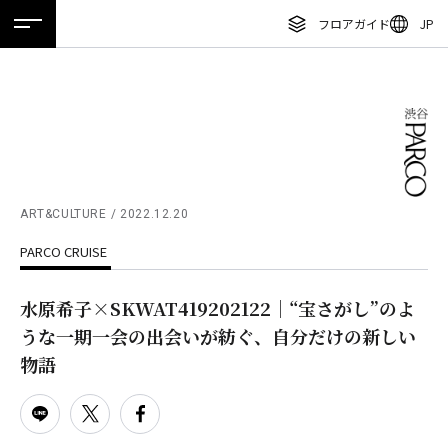
フロアガイド
JP
ホーム
特集
ニュース
イベント
アクセス
ENGLISH
繁体字
フロアガイド
簡体字
レストラン・カフェ
한국어
施設案内・アクセス
ภาษาไทย
ART&CULTURE
2022.12.20
イベント・ポップアップ
PARCO CRUISE
日本語
ニュース
水原希子×SKWAT419202122｜“宝さがし”のよ
特集
うな一期一会の出会いが紡ぐ、自分だけの新しい
TAX FREE
物語
DELIVERY SERVICES