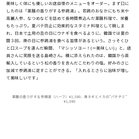
美味しく体にも優しいお店自慢のメニューをオーダー。まず口に
したのは「薬膳の香りがする参鶏湯」。若鶏のおなかにもち米や
高麗人参、なつめなどを詰めて長時間煮込んだ薬膳料理で、栄養
もたっぷり。夏バテ防止に効果的なスタミナ料理として親しま
れ、日本で土用の丑の日にウナギを食べるように、韓国では夏の
間３回、庚の日に参鶏湯を食べる習慣があるという。さっそくひ
と口スープを運んだ瞬間、「マシッソヨー！(＝美味しい)」と、店
員さんに笑顔を送る島崎さん。横に添えられたのは、韓国から直
輸入しているという松の香りを含んだこだわりの塩。好みのさじ
加減で参鶏湯に足すことができる。「入れるとさらに旨味が増し
て美味しいです」
薬膳の香りがする参鶏湯（ハーフ）¥1,580、青ネギとイカの”パチヂミ”
¥1,080