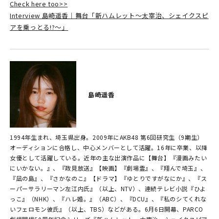
Check here too>>
Interview 島崎遥香｜舞台「新ハムレット～太宰治、シェイクスピ
アを乗っとる!?～」
島崎遥香
1994年生まれ、埼玉県出身。2009年にAKB48 第6回研究生（9期生）
オーディションに合格し、中心メンバーとして活躍。16年に卒業、以降
女優として活躍している。近年の主な出演作品に【舞台】『漫画みたい
にいかない。』、『政見放送』【映画】『劇場霊』、『翔んで埼玉』、
『凪の島』、『さかなのこ』【ドラマ】『ゆとりですがなにか』、『ス
ーパーサラリーマン左江内氏』（以上、NTV）、連続テレビ小説『ひよ
っこ』（NHK）、『ハレ婚。』（ABC）、『DCU』、『私のシてくれな
いフェロモン彼氏』（以上、TBS）などがある。6月6日開幕、PARCO