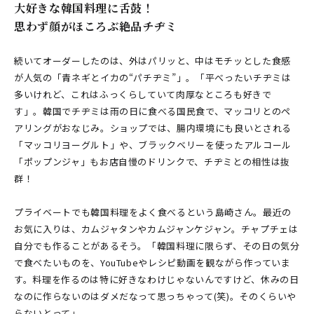
大好きな韓国料理に舌鼓！
思わず顔がほころぶ絶品チヂミ
続いてオーダーしたのは、外はパリッと、中はモチッとした食感
が人気の「青ネギとイカの“パチヂミ”」。「平べったいチヂミは
多いけれど、これはふっくらしていて肉厚なところも好きで
す」。韓国でチヂミは雨の日に食べる国民食で、マッコリとのペ
アリングがおなじみ。ショップでは、腸内環境にも良いとされる
「マッコリヨーグルト」や、ブラックベリーを使ったアルコール
「ポップンジャ」もお店自慢のドリンクで、チヂミとの相性は抜
群！
プライベートでも韓国料理をよく食べるという島崎さん。最近の
お気に入りは、カムジャタンやカムジャンケジャン。チャプチェは
自分でも作ることがあるそう。「韓国料理に限らず、その日の気分
で食べたいものを、YouTubeやレシピ動画を観ながら作っていま
す。料理を作るのは特に好きなわけじゃないんですけど、休みの日
なのに作らないのはダメだなって思っちゃって(笑)。そのくらいや
らないとって」