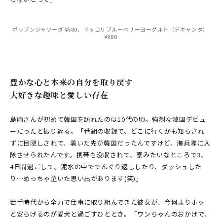
ポップンジャソーダ ¥580、マッコリブルーベリーヨーグルト（デキャンタ）
¥980
豊かな心と本来の自分を取り戻す
大好きな趣味と愛しい存在
島崎さんが初めて韓国を訪れたのは10代の頃。強烈な韓国デビュ
ーだったと振り返る。「番組の収録で、どこに行くかも知らされ
ずに目隠しされて、着いた先が韓国だったんですけど、海兵隊に入
隊させられたんです。携帯も没収されて、寮みたいなところで3、
4日間過ごして。泥水の中ででんぐり返ししたり、ダッシュした
り…めっちゃ泣いた思い出があります(笑)」
若手時代から全力で仕事に取り組んできた彼女が、今何よりホッ
と安らげるのが愛犬と過ごすひととき。「ワンちゃんのおかげで、