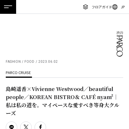
フロアガイド
JP
ホーム
特集
ニュース
イベント
アクセス
ENGLISH
繁体字
フロアガイド
簡体字
レストラン・カフェ
한국어
施設案内・アクセス
ภาษาไทย
FASHION / FOOD
2023.06.02
イベント・ポップアップ
PARCO CRUISE
日本語
ニュース
島崎遥香×Vivienne Westwood／beautiful
特集
people／KOREAN BISTRO＆ CAFÉ nyam²｜
TAX FREE
私は私の道を。マイペースな愛すべき等身大クル
ーズ
DELIVERY SERVICES