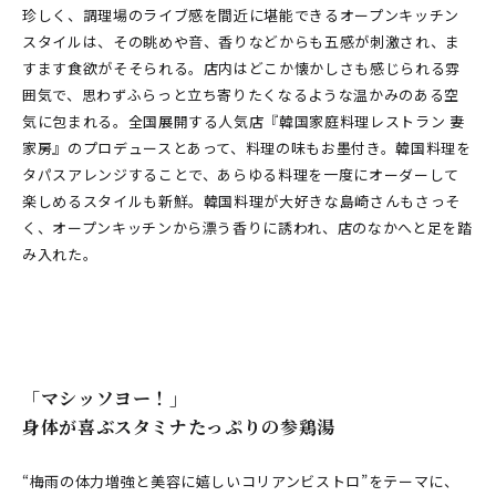
珍しく、調理場のライブ感を間近に堪能できるオープンキッチン
スタイルは、その眺めや音、香りなどからも五感が刺激され、ま
すます食欲がそそられる。店内はどこか懐かしさも感じられる雰
囲気で、思わずふらっと立ち寄りたくなるような温かみのある空
気に包まれる。全国展開する人気店『韓国家庭料理レストラン 妻
家房』のプロデュースとあって、料理の味もお墨付き。韓国料理を
タパスアレンジすることで、あらゆる料理を一度にオーダーして
楽しめるスタイルも新鮮。韓国料理が大好きな島崎さんもさっそ
く、オープンキッチンから漂う香りに誘われ、店のなかへと足を踏
み入れた。
「マシッソヨー！」
身体が喜ぶスタミナたっぷりの参鶏湯
“梅雨の体力増強と美容に嬉しいコリアンビストロ”をテーマに、