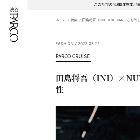
このたびの令和8年熊本地
ホーム
特集
田島将吾（INI）×NUBIAN｜心を
FASHION
2023.08.24
PARCO CRUISE
田島将吾（INI）×N
性