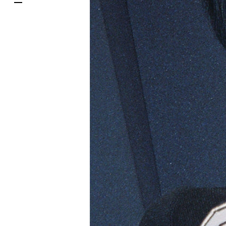
한국어
DELIVERY SERVICES
ภาษาไทย
PARCOメンバーズ
日本語
オンラインストア
リクルート