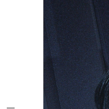
フロアガイド
レストラン・カフェ
施設案内・アクセス
イベント・ポップアップ
ENGLISH
ニュース
繁体字
特集
簡体字
TAX FREE