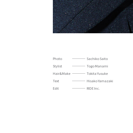
Photo
Sachiko Saito
Stylist
Togo Manami
Hair&Make
Tokita Yusuke
Text
Hisako Yamazaki
Edit
RIDE Inc.