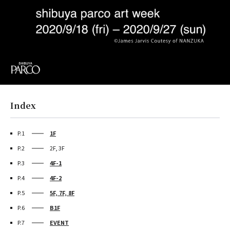
Index
P.1
1F
P.2
2F, 3F
P.3
4F-1
P.4
4F-2
P.5
5F, 7F, 8F
P.6
B1F
P.7
EVENT