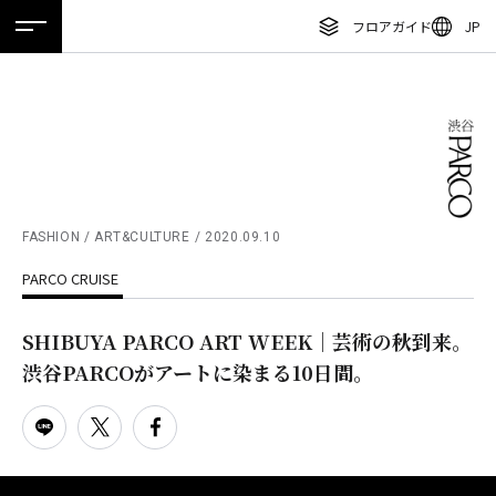
フロアガイド
JP
ホーム
特集
ニュース
イベント
アクセス
ENGLISH
繁体字
フロアガイド
簡体字
レストラン・カフェ
한국어
施設案内・アクセス
ภาษาไทย
FASHION / ART&CULTURE
2020.09.10
イベント・ポップアップ
PARCO CRUISE
日本語
ニュース
SHIBUYA PARCO ART WEEK｜芸術の秋到来。
特集
渋谷PARCOがアートに染まる10日間。
TAX FREE
DELIVERY SERVICES