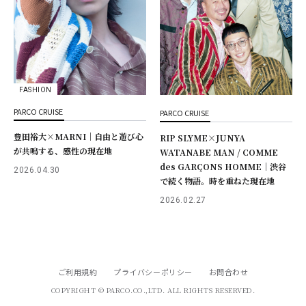
FASHION
PARCO CRUISE
PARCO CRUISE
豊田裕大×MARNI｜自由と遊び心
RIP SLYME×JUNYA
が共鳴する、感性の現在地
WATANABE MAN / COMME
des GARÇONS HOMME｜渋谷
2026.04.30
で続く物語。時を重ねた現在地
2026.02.27
ご利用規約
プライバシーポリシー
お問合わせ
COPYRIGHT © PARCO.CO.,LTD. ALL RIGHTS RESERVED.