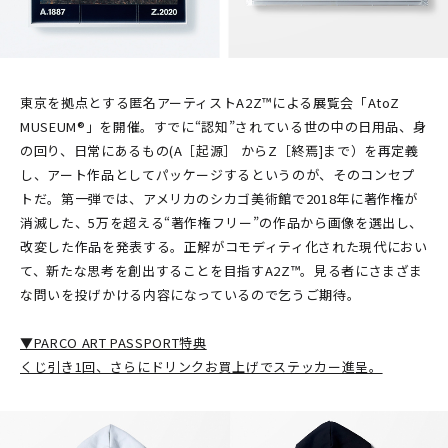
東京を拠点とする匿名アーティストA2Z™による展覧会「AtoZ
MUSEUM®」を開催。すでに“認知”されている世の中の日用品、身
の回り、日常にあるもの(A［起源］ からZ［終焉]まで）を再定義
し、アート作品としてパッケージするというのが、そのコンセプ
トだ。第一弾では、アメリカのシカゴ美術館で2018年に著作権が
消滅した、5万を超える“著作権フリー”の作品から画像を選出し、
改変した作品を発表する。正解がコモディティ化された現代におい
て、新たな思考を創出することを目指すA2Z™。見る者にさまざま
な問いを投げかける内容になっているので乞うご期待。
▼PARCO ART PASSPORT特典
くじ引き1回、さらにドリンクお買上げでステッカー進呈。