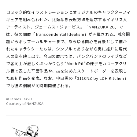
コミック的なイラストレーションとオリジナルのキャラクターフィ
ギュアを組み合わせた、比類なき表現方法を追求するイギリス人
アーティスト、ジェームス・ジャービス。「NANZUKA 2G」で
は、彼の個展「Transcendental Idealism」が開催される。社会問
題からポップーカルチャーまで、あらゆる関心を背景として描か
れたキャラクターたちは、シンプルでありながら実に雄弁に現代
人の姿を映し出す。今回の展示では、パンクバンドのライブなど
で客同士が激しくぶつかり合う“Mosh Pit”の様子をカラーアクリ
ル板で表した平面作品や、技を決めたスケートボーダーを表現し
た彫刻作品を発表。なお、中目黒の「3110NZ by LDH Kitchen」
でも彼の個展が同時期開催される。
©James Jarvis
Courtesy of NANZUKA