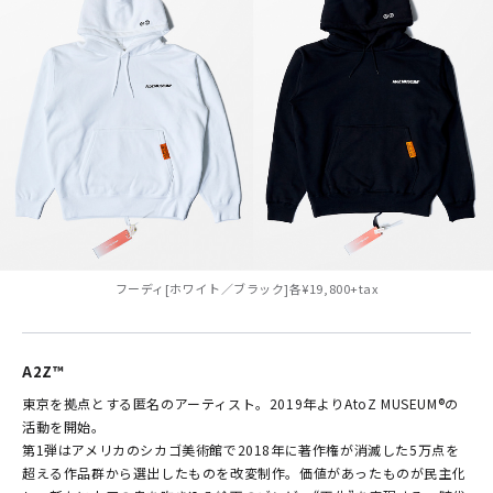
フーディ[ホワイト／ブラック]各¥19,800+tax
A2Z™
東京を拠点とする匿名のアーティスト。2019年よりAtoZ MUSEUM®の
活動を開始。
第1弾はアメリカのシカゴ美術館で2018年に著作権が消滅した5万点を
超える作品群から選出したものを改変制作。価値があったものが民主化