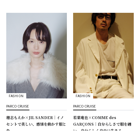
FASHION
FASHION
PARCO CRUISE
PARCO CRUISE
穂志もえか×JIL SANDER｜イノ
若葉竜也×COMME des
セントで美しい、感情を動かす服と
GARÇONS｜自分らしさで服を纏
色
い、自分らしく自由に生きる
2025.07.23
2025.05.22