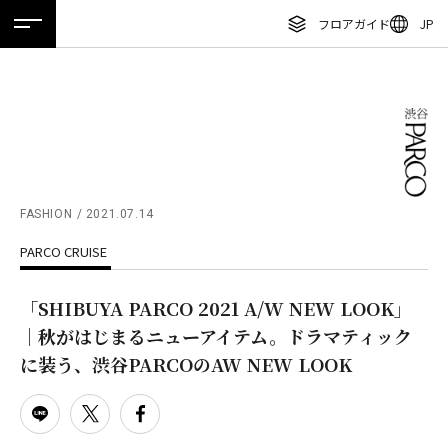
フロアガイド
JP
ホーム
特集
ニュース
イベント
アクセス
ENGLISH
繁体字
フロアガイド
簡体字
レストラン・カフェ
한국어
施設案内・アクセス
ภาษาไทย
FASHION
2021.07.14
イベント・ポップアップ
PARCO CRUISE
日本語
ニュース
「SHIBUYA PARCO 2021 A/W NEW LOOK」
特集
｜秋がはじまるニューアイテム。ドラマティック
TAX FREE
に装う、渋谷PARCOのAW NEW LOOK
DELIVERY SERVICES