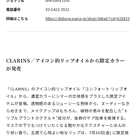
ショップ名
une nana cool
電話番号
03-5422-3922
詳細はこちら
https://shibuya.parco.jp/shop/detail/?cd=025833
CLARINS／アイコン的リップオイルから限定カラー
が発売
「CLARINS」のアイコン的リップオイル「コンフォート リップオ
イル」から、濃密カラーにシマーの立体感をプラスした限定アイ
テムが登場。透明感のあるジューシーな色味から、ヌーディーなき
らめきまで、メイクアップはもちろん、植物の恵みを配合した“ト
リプルプラントカクテル＊”成分が、抜群のケア効果を発揮する。
マスクの下でもつけていたくなる軽やかなテクスチャーとほんの
り甘い香り。五感で心地よい旬なリップは、7月30日(金) に限定発