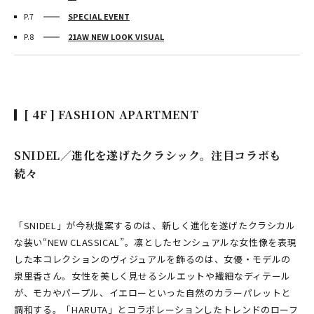
P.7
SPECIAL EVENT
P.8
21AW NEW LOOK VISUAL
[ 4F ] FASHION APARTMENT
SNIDEL／進化を遂げたクラシック。注目コラボも
続々
「SNIDEL」が今秋提案するのは、新しく進化を遂げたクラシカル
な装い“NEW CLASSICAL”。凛としたセンシュアルな⼥性像を表現
した本コレクションのヴィジュアルを飾るのは、女優・モデルの
泉⾥⾹さん。女性を美しく見せるシルエットや繊細なディテール
が、モカやパープル、イエローといった自然のカラーパレットと
調和する。「HARUTA」とコラボレーションしたトレンドのローフ