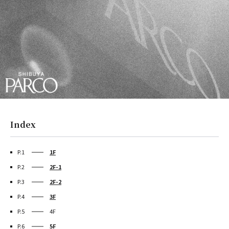
Index
P.1
1F
P.2
2F-1
P.3
2F-2
P.4
3F
P.5
4F
P.6
5F