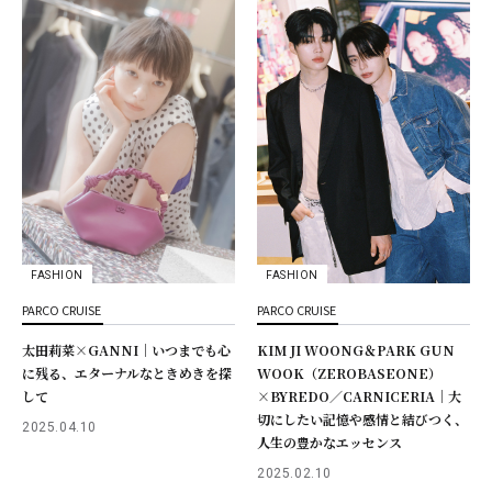
FASHION
FASHION
PARCO CRUISE
PARCO CRUISE
太田莉菜×GANNI｜いつまでも心
KIM JI WOONG＆PARK GUN
に残る、エターナルなときめきを探
WOOK（ZEROBASEONE）
して
×BYREDO／CARNICERIA｜大
切にしたい記憶や感情と結びつく、
2025.04.10
人生の豊かなエッセンス
2025.02.10