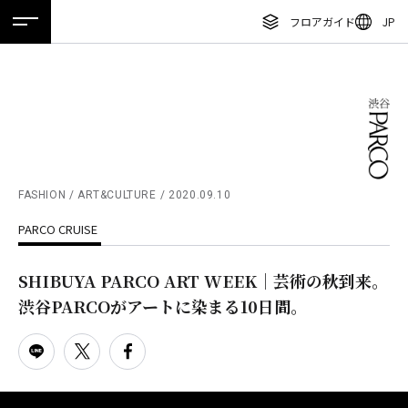
フロアガイド
JP
ホーム
特集
ニュース
イベント
アクセス
ENGLISH
繁体字
フロアガイド
簡体字
レストラン・カフェ
한국어
施設案内・アクセス
ภาษาไทย
FASHION / ART&CULTURE
2020.09.10
イベント・ポップアップ
PARCO CRUISE
日本語
ニュース
SHIBUYA PARCO ART WEEK｜芸術の秋到来。
特集
渋谷PARCOがアートに染まる10日間。
TAX FREE
DELIVERY SERVICES