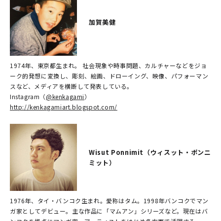
加賀美健
1974年、東京都生まれ。 社会現象や時事問題、カルチャーなどをジョ
ーク的発想に変換し、彫刻、絵画、ドローイング、映像、パフォーマン
スなど、メディアを横断して発表している。
Instagram（
@kenkagami
）
http://kenkagamiart.blogspot.com/
Wisut Ponnimit（ウィスット・ポンニ
ミット）
1976年、タイ・バンコク生まれ。愛称はタム。1998年バンコクでマン
ガ家としてデビュー。主な作品に「マムアン」シリーズなど。現在はバ