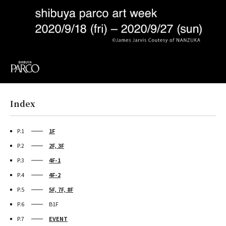
Index
P.1
1F
P.2
2F, 3F
P.3
4F-1
P.4
4F-2
P.5
5F, 7F, 8F
P.6
B1F
P.7
EVENT