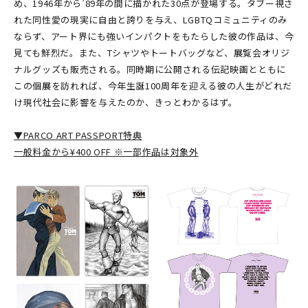
め、1946年から’89年の間に描かれた30点が登場する。タブー視さ
れた同性愛の現実に自由と誇りを与え、LGBTQコミュニティのみ
ならず、アート界にも強いインパクトをもたらした彼の作品は、今
見ても鮮烈だ。また、Tシャツやトートバッグなど、展覧会オリジ
ナルグッズも販売される。同時期に公開される伝記映画とともに
この個展を訪れれば、今年生誕100周年を迎える彼の人生がどれだ
け現代社会に影響を与えたのか、きっとわかるはず。
▼PARCO ART PASSPORT特典
一般料金から¥400 OFF ※一部作品は対象外