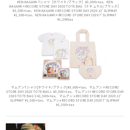
KEN KAGAMI Tシャツ［ホワイト/ブラック］¥3,000+tax、KEN
KAGAMI×RECORD STORE DAY 2020 TOTE BAG［ナチュラル/ブラック］
¥3,000+tax、KEN KAGAMI×RECORD STORE DAY 2020 12' SLIPMAT
¥1,500+tax、KEN KAGAMI×RECORD STORE DAY 2020 7' SLIPMAT
¥1,300tax
マムアンTシャツ[ホワイト/ブラック]¥3,000+tax、マムアン×RECORD
STORE DAY 2020 TOTE BAG L ¥3,000+tax、マムアンI×RECORD STORE DAY
2020 TOTE BAG S ¥1,500+tax、 マムアン x RECORD STORE DAY 2020 12'
SLIPMAT ¥1,500+tax、マムアンx RECORD STORE DAY 2020 7' SLIPMAT
¥1,300+tax