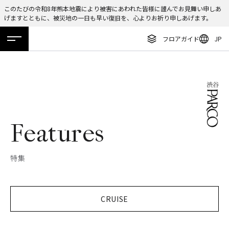
このたびの令和8年熊本地震により被害にあわれた皆様に謹んでお見舞い申しあ
げますとともに、被災地の一日も早い復旧を、心よりお祈り申しあげます。
ENGLISH
フロアガイド
JP
繁体字
ホーム
特集
ニュース
イベント
アクセス
フロアガイド
簡体字
レストラン・カフェ
한국어
施設案内・アクセス
ภาษาไทย
イベント・ポップアップ
Features
日本語
ニュース
特集
特集
TAX FREE
CRUISE
DELIVERY SERVICES