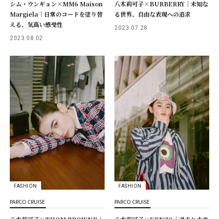
シム・ウンギョン×MM6 Maison
八木莉可子×BURBERRY｜未知な
Margiela｜日常のコードを塗り替
る世界、自由な表現への追求
える、気高い感受性
2023.07.28
2023.08.02
FASHION
FASHION
PARCO CRUISE
PARCO CRUISE