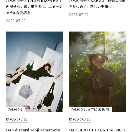
八木莉可子×THOM BROWNE｜
八木莉可子×KENZO｜過去と未来
色褪せない思い出を胸に、エモーシ
を見つめて、新しい季節へ
ョナルな物語を
2023.07.20
2023.07.20
FASHION
FASHION / ART&CULTURE
PARCO CRUISE
PARCO CRUISE
UA×discord Yohji Yamamoto
UA×BIRD OF PARADISE’2023