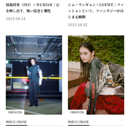
田島将吾（INI）×NUBIAN｜心
シム・ウンギョン×LOEWE｜ファ
を映し出す、強い信念と個性
ッションという、ファンタジーがは
じまる瞬間
2023.08.24
2023.08.02
FASHION
FASHION
PARCO CRUISE
PARCO CRUISE