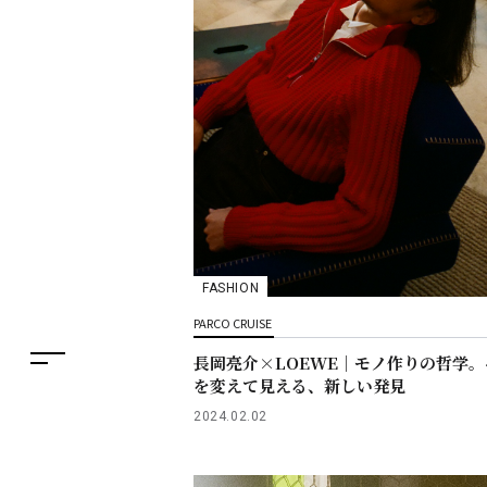
フロアガイド
レストラン・カフェ
施設案内・アクセス
イベント・ポップアップ
ENGLISH
ニュース
繁体字
FASHION
特集
PARCO CRUISE
簡体字
TAX FREE
長岡亮介×LOEWE｜モノ作りの哲学
한국어
を変えて見える、新しい発見
DELIVERY SERVICES
2024.02.02
ภาษาไทย
PARCOメンバーズ
日本語
オンラインストア